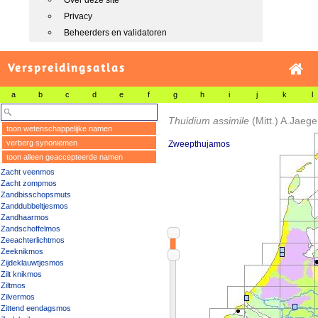
Over deze site
Privacy
Beheerders en validatoren
Verspreidingsatlas
a
b
c
d
e
f
g
h
i
j
k
l
Thuidium assimile
(Mitt.) A.Jaege
toon wetenschappelijke namen
verberg synoniemen
Zweepthujamos
toon alleen geaccepteerde namen
Zacht veenmos
Zacht zompmos
Zandbisschopsmuts
Zanddubbeltjesmos
Zandhaarmos
Zandschoffelmos
Zeeachterlichtmos
Zeeknikmos
Zijdeklauwtjesmos
Zilt knikmos
Ziltmos
Zilvermos
Zittend eendagsmos