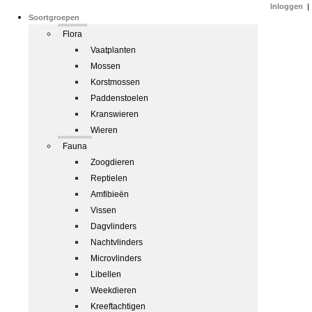
Inloggen
|
Soortgroepen
Flora
Vaatplanten
Mossen
Korstmossen
Paddenstoelen
Kranswieren
Wieren
Fauna
Zoogdieren
Reptielen
Amfibieën
Vissen
Dagvlinders
Nachtvlinders
Microvlinders
Libellen
Weekdieren
Kreeftachtigen