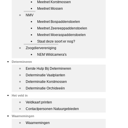
Meetnet Korstmossen
Meetnet Mossen
NMV
Meetnet Bospaddenstoelen
Meetnet Zeereeppaddenstoelen
Meetnet Moeraspaddenstoelen
Staat deze soort er nog?
Zoogdiervereniging
NEM Wildcamera's
Determineren
Eerste Hulp Bij Determineren
Determinatie Vaatplanten
Determinatie Korstmossen
Determinatie Orchideeën
Het veld in
Veldkaart printen
Contactpersonen Natuurgebieden
Waarnemingen
Waarnemingen