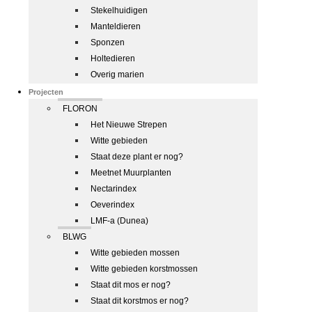
Stekelhuidigen
Manteldieren
Sponzen
Holtedieren
Overig marien
Projecten
FLORON
Het Nieuwe Strepen
Witte gebieden
Staat deze plant er nog?
Meetnet Muurplanten
Nectarindex
Oeverindex
LMF-a (Dunea)
BLWG
Witte gebieden mossen
Witte gebieden korstmossen
Staat dit mos er nog?
Staat dit korstmos er nog?