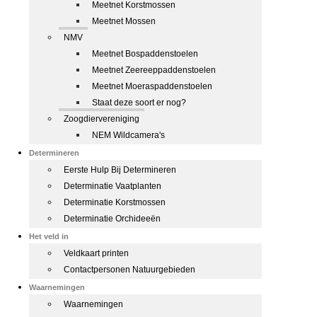
Meetnet Korstmossen
Meetnet Mossen
NMV
Meetnet Bospaddenstoelen
Meetnet Zeereeppaddenstoelen
Meetnet Moeraspaddenstoelen
Staat deze soort er nog?
Zoogdiervereniging
NEM Wildcamera's
Determineren
Eerste Hulp Bij Determineren
Determinatie Vaatplanten
Determinatie Korstmossen
Determinatie Orchideeën
Het veld in
Veldkaart printen
Contactpersonen Natuurgebieden
Waarnemingen
Waarnemingen