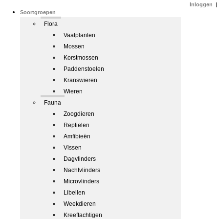
Inloggen
|
Soortgroepen
Flora
Vaatplanten
Mossen
Korstmossen
Paddenstoelen
Kranswieren
Wieren
Fauna
Zoogdieren
Reptielen
Amfibieën
Vissen
Dagvlinders
Nachtvlinders
Microvlinders
Libellen
Weekdieren
Kreeftachtigen