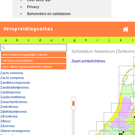
Over deze site
Privacy
Beheerders en validatoren
Verspreidingsatlas
a
b
c
d
e
f
g
h
i
j
k
l
Schistidium helveticum
(Schkuhr)
toon wetenschappelijke namen
verberg synoniemen
Zwart achterlichtmos
toon alleen geaccepteerde namen
Zacht veenmos
Zacht zompmos
Zandbisschopsmuts
Zanddubbeltjesmos
Zandhaarmos
Zandschoffelmos
Zeeachterlichtmos
Zeeknikmos
Zijdeklauwtjesmos
Zilt knikmos
Ziltmos
Zilvermos
Zittend eendagsmos