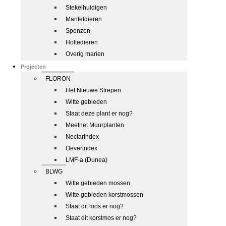
Stekelhuidigen
Manteldieren
Sponzen
Holtedieren
Overig marien
Projecten
FLORON
Het Nieuwe Strepen
Witte gebieden
Staat deze plant er nog?
Meetnet Muurplanten
Nectarindex
Oeverindex
LMF-a (Dunea)
BLWG
Witte gebieden mossen
Witte gebieden korstmossen
Staat dit mos er nog?
Staat dit korstmos er nog?