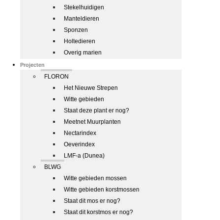
Stekelhuidigen
Manteldieren
Sponzen
Holtedieren
Overig marien
Projecten
FLORON
Het Nieuwe Strepen
Witte gebieden
Staat deze plant er nog?
Meetnet Muurplanten
Nectarindex
Oeverindex
LMF-a (Dunea)
BLWG
Witte gebieden mossen
Witte gebieden korstmossen
Staat dit mos er nog?
Staat dit korstmos er nog?