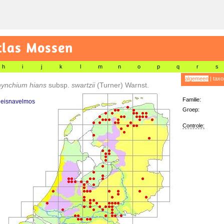
tlas Mossen
h
i
j
k
l
m
n
o
p
q
r
s
algemeen
|
taxo
hynchium hians
subsp.
swartzii
(Turner) Warnst.
Familie:
leisnavelmos
Groep:
Controle: