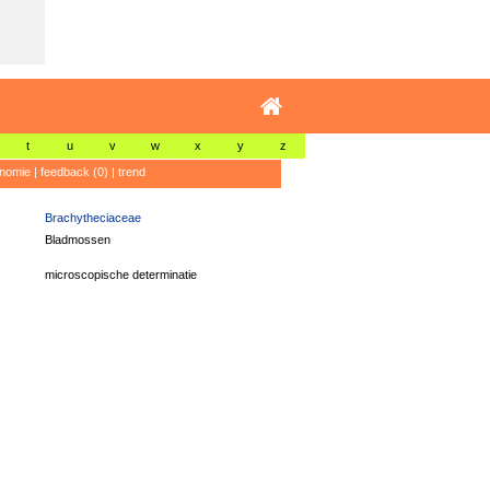
t
u
v
w
x
y
z
nomie
|
feedback (0)
|
trend
Brachytheciaceae
Bladmossen
microscopische determinatie