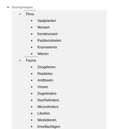
Soortgroepen
Flora
Vaatplanten
Mossen
Korstmossen
Paddenstoelen
Kranswieren
Wieren
Fauna
Zoogdieren
Reptielen
Amfibieën
Vissen
Dagvlinders
Nachtvlinders
Microvlinders
Libellen
Weekdieren
Kreeftachtigen