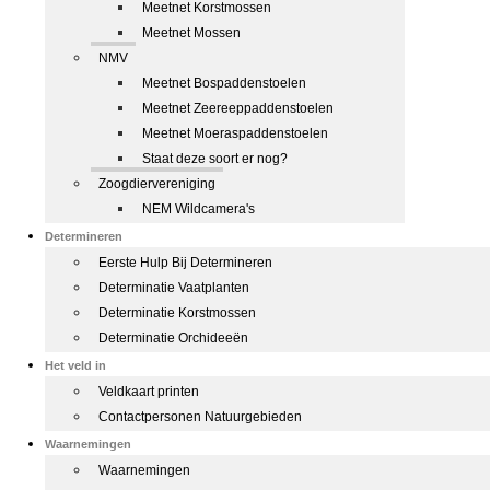
Meetnet Korstmossen
Meetnet Mossen
NMV
Meetnet Bospaddenstoelen
Meetnet Zeereeppaddenstoelen
Meetnet Moeraspaddenstoelen
Staat deze soort er nog?
Zoogdiervereniging
NEM Wildcamera's
Determineren
Eerste Hulp Bij Determineren
Determinatie Vaatplanten
Determinatie Korstmossen
Determinatie Orchideeën
Het veld in
Veldkaart printen
Contactpersonen Natuurgebieden
Waarnemingen
Waarnemingen