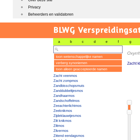
Over deze site
Privacy
Beheerders en validatoren
BLWG Verspreidingsa
a
b
c
d
e
f
g
Oxyrr
toon wetenschappelijke namen
verberg synoniemen
Zacht k
toon alleen geaccepteerde namen
Zacht veenmos
Zacht zompmos
Zandbisschopsmuts
Zanddubbeltjesmos
Zandhaarmos
Zandschoffelmos
Zeeachterlichtmos
Zeeknikmos
Zijdeklauwtjesmos
Zilt knikmos
Ziltmos
Zilvermos
Zittend eendagsmos