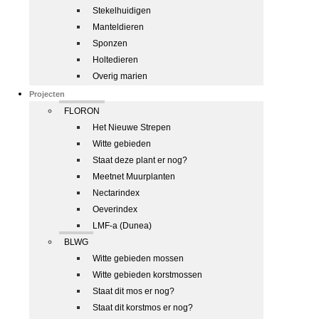
Stekelhuidigen
Manteldieren
Sponzen
Holtedieren
Overig marien
Projecten
FLORON
Het Nieuwe Strepen
Witte gebieden
Staat deze plant er nog?
Meetnet Muurplanten
Nectarindex
Oeverindex
LMF-a (Dunea)
BLWG
Witte gebieden mossen
Witte gebieden korstmossen
Staat dit mos er nog?
Staat dit korstmos er nog?