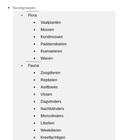
Soortgroepen
Flora
Vaatplanten
Mossen
Korstmossen
Paddenstoelen
Kranswieren
Wieren
Fauna
Zoogdieren
Reptielen
Amfibieën
Vissen
Dagvlinders
Nachtvlinders
Microvlinders
Libellen
Weekdieren
Kreeftachtigen