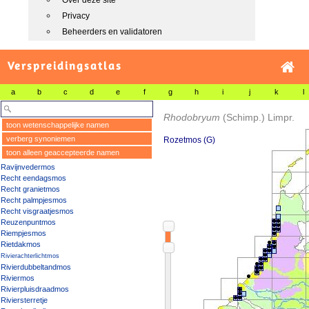
Over deze site
Privacy
Beheerders en validatoren
Verspreidingsatlas
a
b
c
d
e
f
g
h
i
j
k
l
Rhodobryum
(Schimp.) Limpr.
toon wetenschappelijke namen
verberg synoniemen
Rozetmos (G)
toon alleen geaccepteerde namen
Ravijnvedermos
Recht eendagsmos
Recht granietmos
Recht palmpjesmos
Recht visgraatjesmos
Reuzenpuntmos
Riempjesmos
Rietdakmos
Rivierachterlichtmos
Rivierdubbeltandmos
Riviermos
Rivierpluisdraadmos
Riviersterretje