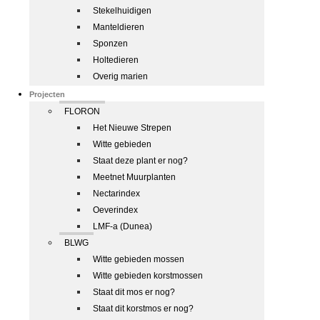
Stekelhuidigen
Manteldieren
Sponzen
Holtedieren
Overig marien
Projecten
FLORON
Het Nieuwe Strepen
Witte gebieden
Staat deze plant er nog?
Meetnet Muurplanten
Nectarindex
Oeverindex
LMF-a (Dunea)
BLWG
Witte gebieden mossen
Witte gebieden korstmossen
Staat dit mos er nog?
Staat dit korstmos er nog?