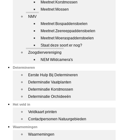
Meetnet Korstmossen
Meetnet Mossen
NMV
Meetnet Bospaddenstoelen
Meetnet Zeereeppaddenstoelen
Meetnet Moeraspaddenstoelen
Staat deze soort er nog?
Zoogdiervereniging
NEM Wildcamera's
Determineren
Eerste Hulp Bij Determineren
Determinatie Vaatplanten
Determinatie Korstmossen
Determinatie Orchideeën
Het veld in
Veldkaart printen
Contactpersonen Natuurgebieden
Waarnemingen
Waarnemingen