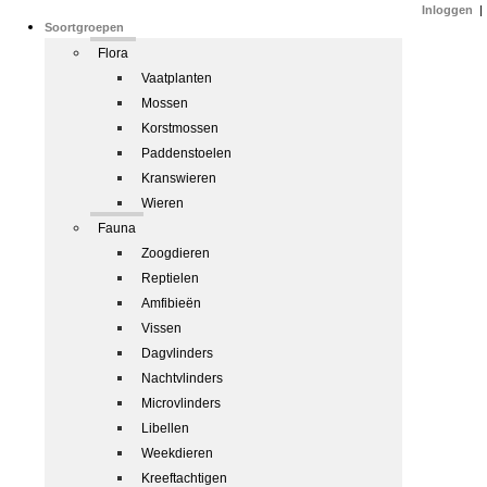
Inloggen
|
Soortgroepen
Flora
Vaatplanten
Mossen
Korstmossen
Paddenstoelen
Kranswieren
Wieren
Fauna
Zoogdieren
Reptielen
Amfibieën
Vissen
Dagvlinders
Nachtvlinders
Microvlinders
Libellen
Weekdieren
Kreeftachtigen