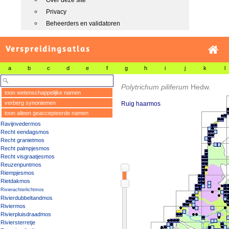
Over deze site
Privacy
Beheerders en validatoren
Verspreidingsatlas
a
b
c
d
e
f
g
h
i
j
k
l
Polytrichum piliferum
Hedw.
toon wetenschappelijke namen
verberg synoniemen
Ruig haarmos
toon alleen geaccepteerde namen
Ravijnvedermos
Recht eendagsmos
Recht granietmos
Recht palmpjesmos
Recht visgraatjesmos
Reuzenpuntmos
Riempjesmos
Rietdakmos
Rivierachterlichtmos
Rivierdubbeltandmos
Riviermos
Rivierpluisdraadmos
Riviersterretje