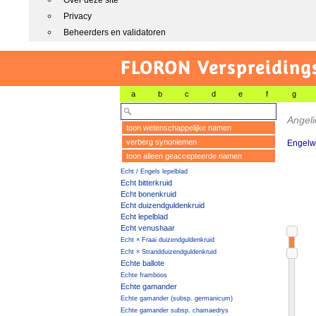
Over deze site
Privacy
Beheerders en validatoren
FLORON Verspreiding
a
b
c
d
e
f
g
Angel
toon wetenschappelijke namen
verberg synoniemen
Engelwo
toon alleen geaccepteerde namen
Echt / Engels lepelblad
Echt bitterkruid
Echt bonenkruid
Echt duizendguldenkruid
Echt lepelblad
Echt venushaar
Echt × Fraai duizendguldenkruid
Echt × Strandduizendguldenkruid
Echte ballote
Echte framboos
Echte gamander
Echte gamander (subsp. germanicum)
Echte gamander subsp. chamaedrys