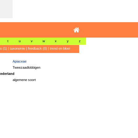
t
u
v
w
x
y
z
's (1)
|
taxonomie
|
feedback (0)
|
trend en bloei
Apiaceae
Tweezaadlobbigen
ederland
algemene soort