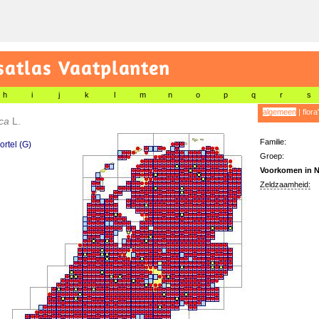
satlas Vaatplanten
h
i
j
k
l
m
n
o
p
q
r
s
algemeen
|
flora
ica
L.
Familie:
rtel (G)
Groep:
Voorkomen in N
Zeldzaamheid: