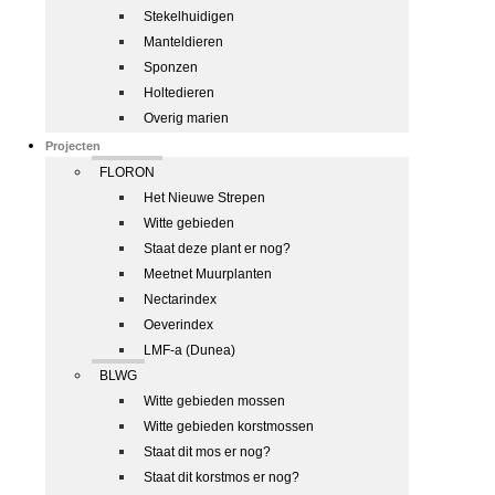
Stekelhuidigen
Manteldieren
Sponzen
Holtedieren
Overig marien
Projecten
FLORON
Het Nieuwe Strepen
Witte gebieden
Staat deze plant er nog?
Meetnet Muurplanten
Nectarindex
Oeverindex
LMF-a (Dunea)
BLWG
Witte gebieden mossen
Witte gebieden korstmossen
Staat dit mos er nog?
Staat dit korstmos er nog?