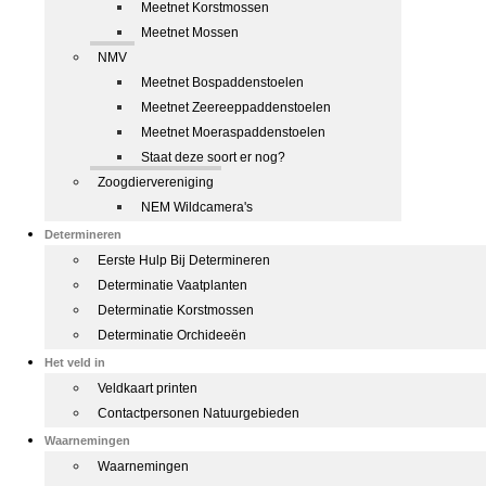
Meetnet Korstmossen
Meetnet Mossen
NMV
Meetnet Bospaddenstoelen
Meetnet Zeereeppaddenstoelen
Meetnet Moeraspaddenstoelen
Staat deze soort er nog?
Zoogdiervereniging
NEM Wildcamera's
Determineren
Eerste Hulp Bij Determineren
Determinatie Vaatplanten
Determinatie Korstmossen
Determinatie Orchideeën
Het veld in
Veldkaart printen
Contactpersonen Natuurgebieden
Waarnemingen
Waarnemingen