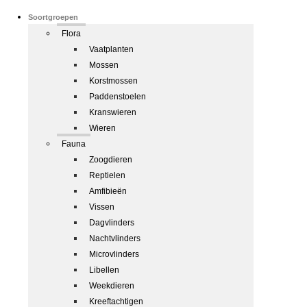
Soortgroepen
Flora
Vaatplanten
Mossen
Korstmossen
Paddenstoelen
Kranswieren
Wieren
Fauna
Zoogdieren
Reptielen
Amfibieën
Vissen
Dagvlinders
Nachtvlinders
Microvlinders
Libellen
Weekdieren
Kreeftachtigen