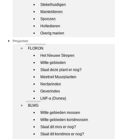
Stekelhuidigen
Manteldieren
Sponzen
Holtedieren
Overig marien
Projecten
FLORON
Het Nieuwe Strepen
Witte gebieden
Staat deze plant er nog?
Meetnet Muurplanten
Nectarindex
Oeverindex
LMF-a (Dunea)
BLWG
Witte gebieden mossen
Witte gebieden korstmossen
Staat dit mos er nog?
Staat dit korstmos er nog?