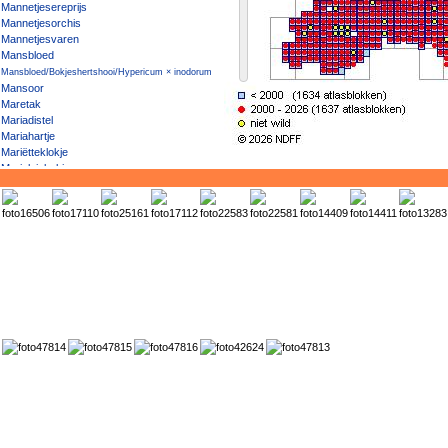
Mannetjesereprijs
Mannetjesorchis
Mannetjesvaren
Mansbloed
Mansbloed/Bokjeshertshooi/Hypericum × inodorum
Mansoor
Maretak
Mariadistel
Mariahartje
Mariëtteklokje
Marjoleinbekje
Marrokkaanse margriet
Matte haarbraam
Mattenbies
Mattenbies / Fransje
Mattenbies / Ruwe bies
Mediterrane winde
Meekrap
Meelbes
Meisjesogen
Mekka-balsem
Melganzenvoet
Melige toorts
Melkeppe
Melkkruid
Melkviooltje
Meloen
Mentha suaveolens / M. × rotundifolia