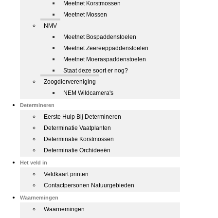
Meetnet Korstmossen
Meetnet Mossen
NMV
Meetnet Bospaddenstoelen
Meetnet Zeereeppaddenstoelen
Meetnet Moeraspaddenstoelen
Staat deze soort er nog?
Zoogdiervereniging
NEM Wildcamera's
Determineren
Eerste Hulp Bij Determineren
Determinatie Vaatplanten
Determinatie Korstmossen
Determinatie Orchideeën
Het veld in
Veldkaart printen
Contactpersonen Natuurgebieden
Waarnemingen
Waarnemingen