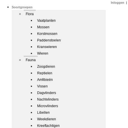
Inloggen
|
Soortgroepen
Flora
Vaatplanten
Mossen
Korstmossen
Paddenstoelen
Kranswieren
Wieren
Fauna
Zoogdieren
Reptielen
Amfibieën
Vissen
Dagvlinders
Nachtvlinders
Microvlinders
Libellen
Weekdieren
Kreeftachtigen