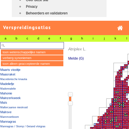
Over deze site
Privacy
Beheerders en validatoren
Verspreidingsatlas
a
b
c
d
e
f
g
h
i
j
k
l
Atriplex
L.
toon wetenschappelijke namen
verberg synoniemen
Melde (G)
toon alleen geaccepteerde namen
Maarts viooltje
Maasraket
Macedonische knautia
Madeliefje
Madonnalelie
Mahonie
Mainzerkweek
Maïs
Mallorcaanse nieskruid
Malrove
Mammoetboom
Mannagras
Mannagras / Stomp / Getand vlotgras