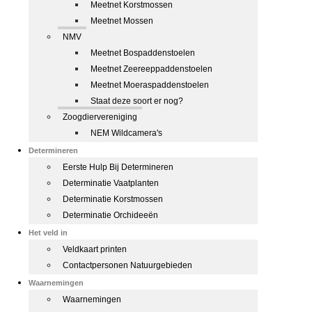
Meetnet Korstmossen
Meetnet Mossen
NMV
Meetnet Bospaddenstoelen
Meetnet Zeereeppaddenstoelen
Meetnet Moeraspaddenstoelen
Staat deze soort er nog?
Zoogdiervereniging
NEM Wildcamera's
Determineren
Eerste Hulp Bij Determineren
Determinatie Vaatplanten
Determinatie Korstmossen
Determinatie Orchideeën
Het veld in
Veldkaart printen
Contactpersonen Natuurgebieden
Waarnemingen
Waarnemingen