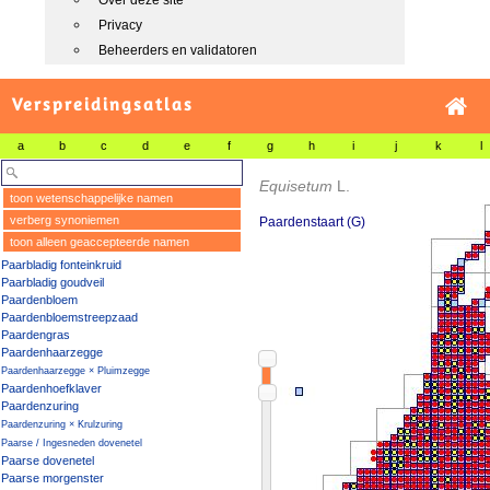
Over deze site
Privacy
Beheerders en validatoren
Verspreidingsatlas
a
b
c
d
e
f
g
h
i
j
k
l
Equisetum
L.
toon wetenschappelijke namen
verberg synoniemen
Paardenstaart (G)
toon alleen geaccepteerde namen
Paarbladig fonteinkruid
Paarbladig goudveil
Paardenbloem
Paardenbloemstreepzaad
Paardengras
Paardenhaarzegge
Paardenhaarzegge × Pluimzegge
Paardenhoefklaver
Paardenzuring
Paardenzuring × Krulzuring
Paarse / Ingesneden dovenetel
Paarse dovenetel
Paarse morgenster