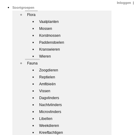
Inloggen
|
Soortgroepen
Flora
Vaatplanten
Mossen
Korstmossen
Paddenstoelen
Kranswieren
Wieren
Fauna
Zoogdieren
Reptielen
Amfibieën
Vissen
Dagvlinders
Nachtvlinders
Microvlinders
Libellen
Weekdieren
Kreeftachtigen