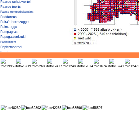
Paarse schubwortel
Paarse toorts
Paarse trompetbekerplant
Paddenrus
Paira's bermzegge
Palmzegge
Pampagras
Papegaaienkruid
Papierbloem
Papiermoerbei
Paprika
Parelbes
Parelvederkruid
Parnassia
Pauluskruid
Peen
Peen 'Sativus'
Peer
Pekbloem
Penningkruid
Pennsylvaanse es
Pennsylvanische esdoorn
Penseelbladige waterranonkel
Peperkers
Pepermunt
Peruviaans vedergras
Perzik
Perzikkruid