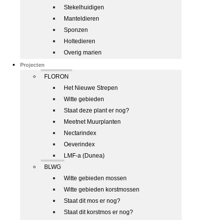
Stekelhuidigen
Manteldieren
Sponzen
Holtedieren
Overig marien
Projecten
FLORON
Het Nieuwe Strepen
Witte gebieden
Staat deze plant er nog?
Meetnet Muurplanten
Nectarindex
Oeverindex
LMF-a (Dunea)
BLWG
Witte gebieden mossen
Witte gebieden korstmossen
Staat dit mos er nog?
Staat dit korstmos er nog?