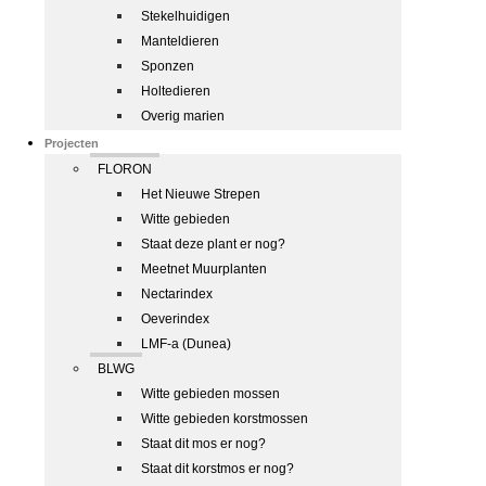
Stekelhuidigen
Manteldieren
Sponzen
Holtedieren
Overig marien
Projecten
FLORON
Het Nieuwe Strepen
Witte gebieden
Staat deze plant er nog?
Meetnet Muurplanten
Nectarindex
Oeverindex
LMF-a (Dunea)
BLWG
Witte gebieden mossen
Witte gebieden korstmossen
Staat dit mos er nog?
Staat dit korstmos er nog?