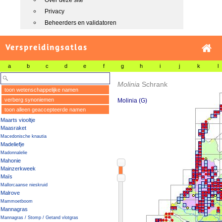
Over deze site
Privacy
Beheerders en validatoren
Verspreidingsatlas
a
b
c
d
e
f
g
h
i
j
k
l
Molinia
Schrank
toon wetenschappelijke namen
verberg synoniemen
Molinia (G)
toon alleen geaccepteerde namen
Maarts viooltje
Maasraket
Macedonische knautia
Madeliefje
Madonnalelie
Mahonie
Mainzerkweek
Maïs
Mallorcaanse nieskruid
Malrove
Mammoetboom
Mannagras
Mannagras / Stomp / Getand vlotgras