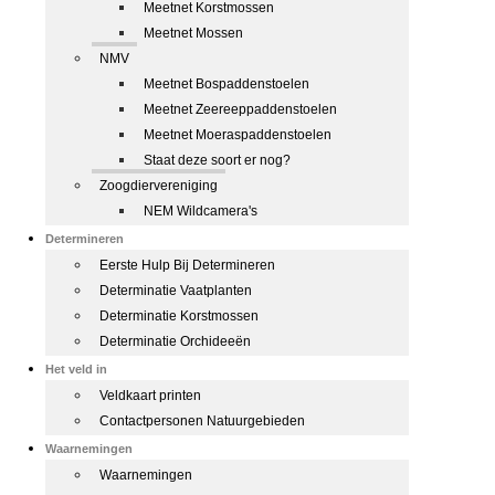
Meetnet Korstmossen
Meetnet Mossen
NMV
Meetnet Bospaddenstoelen
Meetnet Zeereeppaddenstoelen
Meetnet Moeraspaddenstoelen
Staat deze soort er nog?
Zoogdiervereniging
NEM Wildcamera's
Determineren
Eerste Hulp Bij Determineren
Determinatie Vaatplanten
Determinatie Korstmossen
Determinatie Orchideeën
Het veld in
Veldkaart printen
Contactpersonen Natuurgebieden
Waarnemingen
Waarnemingen