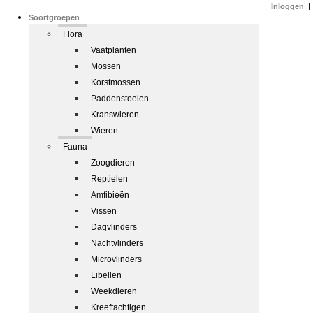
Inloggen
|
Soortgroepen
Flora
Vaatplanten
Mossen
Korstmossen
Paddenstoelen
Kranswieren
Wieren
Fauna
Zoogdieren
Reptielen
Amfibieën
Vissen
Dagvlinders
Nachtvlinders
Microvlinders
Libellen
Weekdieren
Kreeftachtigen