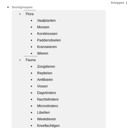
Inloggen
|
Soortgroepen
Flora
Vaatplanten
Mossen
Korstmossen
Paddenstoelen
Kranswieren
Wieren
Fauna
Zoogdieren
Reptielen
Amfibieën
Vissen
Dagvlinders
Nachtvlinders
Microvlinders
Libellen
Weekdieren
Kreeftachtigen