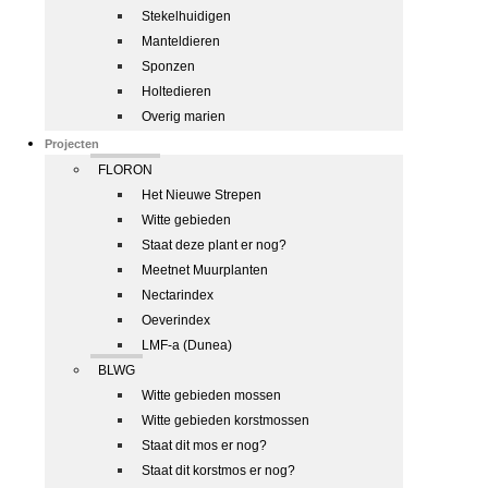
Stekelhuidigen
Manteldieren
Sponzen
Holtedieren
Overig marien
Projecten
FLORON
Het Nieuwe Strepen
Witte gebieden
Staat deze plant er nog?
Meetnet Muurplanten
Nectarindex
Oeverindex
LMF-a (Dunea)
BLWG
Witte gebieden mossen
Witte gebieden korstmossen
Staat dit mos er nog?
Staat dit korstmos er nog?