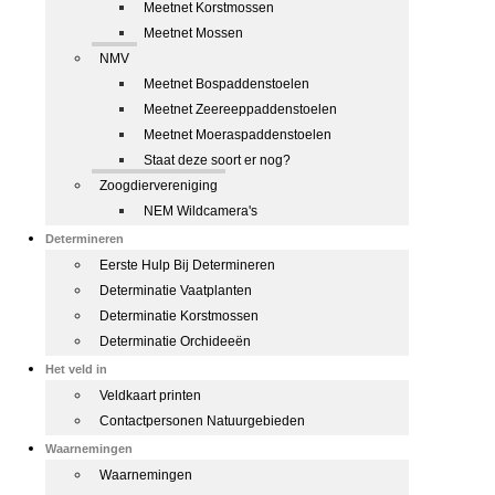
Meetnet Korstmossen
Meetnet Mossen
NMV
Meetnet Bospaddenstoelen
Meetnet Zeereeppaddenstoelen
Meetnet Moeraspaddenstoelen
Staat deze soort er nog?
Zoogdiervereniging
NEM Wildcamera's
Determineren
Eerste Hulp Bij Determineren
Determinatie Vaatplanten
Determinatie Korstmossen
Determinatie Orchideeën
Het veld in
Veldkaart printen
Contactpersonen Natuurgebieden
Waarnemingen
Waarnemingen