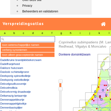
Over deze site
Privacy
Beheerders en validatoren
Verspreidingsatlas
a
b
c
d
e
f
g
h
i
j
k
l
Coprinellus subimpatiens
(M. Lan
toon wetenschappelijke namen
Redhead, Vilgalys & Moncalvo
verberg synoniemen
Donkere donsinktzwam
toon alleen geaccepteerde namen
Dadelbruine brandplekbekerzwam
Dadelfranjehoed
Dakloze huiszwam
Daslook-schietwilgroest
Deelsporig spinselbolletje
Deelsporig stekelbolletje
Dekselgoudkussentje
Dekselmollisia
Dekselvormig draadwatje
Deltamazig lantaarntje
Dennenappeldeurtje
Dennenappelrijpkelkje
Dennenbastsplijter