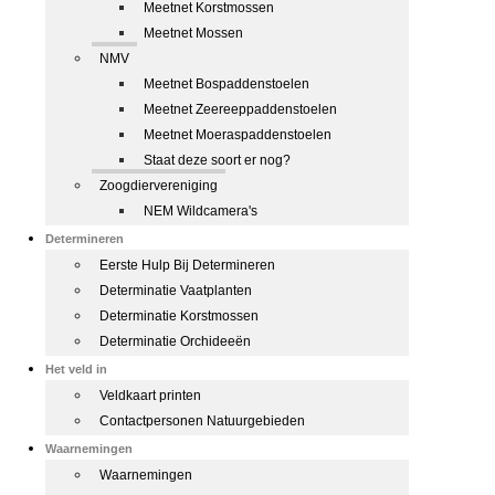
Meetnet Korstmossen
Meetnet Mossen
NMV
Meetnet Bospaddenstoelen
Meetnet Zeereeppaddenstoelen
Meetnet Moeraspaddenstoelen
Staat deze soort er nog?
Zoogdiervereniging
NEM Wildcamera's
Determineren
Eerste Hulp Bij Determineren
Determinatie Vaatplanten
Determinatie Korstmossen
Determinatie Orchideeën
Het veld in
Veldkaart printen
Contactpersonen Natuurgebieden
Waarnemingen
Waarnemingen