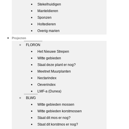
Stekelhuidigen
Manteldieren
Sponzen
Holtedieren
Overig marien
Projecten
FLORON
Het Nieuwe Strepen
Witte gebieden
Staat deze plant er nog?
Meetnet Muurplanten
Nectarindex
Oeverindex
LMF-a (Dunea)
BLWG
Witte gebieden mossen
Witte gebieden korstmossen
Staat dit mos er nog?
Staat dit korstmos er nog?