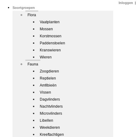
Inloggen
|
Soortgroepen
Flora
Vaatplanten
Mossen
Korstmossen
Paddenstoelen
Kranswieren
Wieren
Fauna
Zoogdieren
Reptielen
Amfibieën
Vissen
Dagvlinders
Nachtvlinders
Microvlinders
Libellen
Weekdieren
Kreeftachtigen