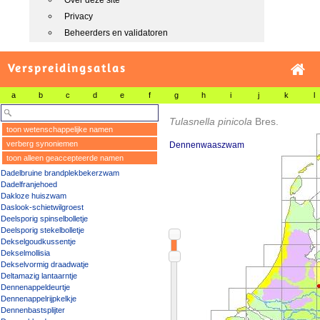
Over deze site
Privacy
Beheerders en validatoren
Verspreidingsatlas
a
b
c
d
e
f
g
h
i
j
k
l
Tulasnella pinicola
Bres.
toon wetenschappelijke namen
verberg synoniemen
Dennenwaaszwam
toon alleen geaccepteerde namen
Dadelbruine brandplekbekerzwam
Dadelfranjehoed
Dakloze huiszwam
Daslook-schietwilgroest
Deelsporig spinselbolletje
Deelsporig stekelbolletje
Dekselgoudkussentje
Dekselmollisia
Dekselvormig draadwatje
Deltamazig lantaarntje
Dennenappeldeurtje
Dennenappelrijpkelkje
Dennenbastsplijter