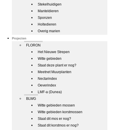
Stekelhuidigen
Manteldieren
Sponzen
Holtedieren
Overig marien
Projecten
FLORON
Het Nieuwe Strepen
Witte gebieden
Staat deze plant er nog?
Meetnet Muurplanten
Nectarindex
Oeverindex
LMF-a (Dunea)
BLWG
Witte gebieden mossen
Witte gebieden korstmossen
Staat dit mos er nog?
Staat dit korstmos er nog?