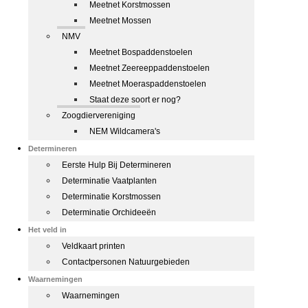
Meetnet Korstmossen
Meetnet Mossen
NMV
Meetnet Bospaddenstoelen
Meetnet Zeereeppaddenstoelen
Meetnet Moeraspaddenstoelen
Staat deze soort er nog?
Zoogdiervereniging
NEM Wildcamera's
Determineren
Eerste Hulp Bij Determineren
Determinatie Vaatplanten
Determinatie Korstmossen
Determinatie Orchideeën
Het veld in
Veldkaart printen
Contactpersonen Natuurgebieden
Waarnemingen
Waarnemingen