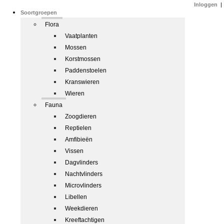
Inloggen
|
Soortgroepen
Flora
Vaatplanten
Mossen
Korstmossen
Paddenstoelen
Kranswieren
Wieren
Fauna
Zoogdieren
Reptielen
Amfibieën
Vissen
Dagvlinders
Nachtvlinders
Microvlinders
Libellen
Weekdieren
Kreeftachtigen