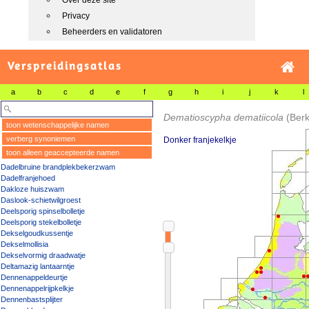
Over deze site
Privacy
Beheerders en validatoren
Verspreidingsatlas
a
b
c
d
e
f
g
h
i
j
k
l
Dematioscypha dematiicola
(Ber
toon wetenschappelijke namen
verberg synoniemen
Donker franjekelkje
toon alleen geaccepteerde namen
Dadelbruine brandplekbekerzwam
Dadelfranjehoed
Dakloze huiszwam
Daslook-schietwilgroest
Deelsporig spinselbolletje
Deelsporig stekelbolletje
Dekselgoudkussentje
Dekselmollisia
Dekselvormig draadwatje
Deltamazig lantaarntje
Dennenappeldeurtje
Dennenappelrijpkelkje
Dennenbastsplijter