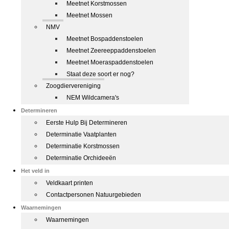
Meetnet Korstmossen
Meetnet Mossen
NMV
Meetnet Bospaddenstoelen
Meetnet Zeereeppaddenstoelen
Meetnet Moeraspaddenstoelen
Staat deze soort er nog?
Zoogdiervereniging
NEM Wildcamera's
Determineren
Eerste Hulp Bij Determineren
Determinatie Vaatplanten
Determinatie Korstmossen
Determinatie Orchideeën
Het veld in
Veldkaart printen
Contactpersonen Natuurgebieden
Waarnemingen
Waarnemingen