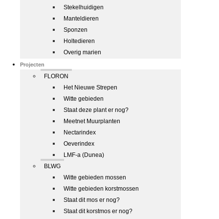
Stekelhuidigen
Manteldieren
Sponzen
Holtedieren
Overig marien
Projecten
FLORON
Het Nieuwe Strepen
Witte gebieden
Staat deze plant er nog?
Meetnet Muurplanten
Nectarindex
Oeverindex
LMF-a (Dunea)
BLWG
Witte gebieden mossen
Witte gebieden korstmossen
Staat dit mos er nog?
Staat dit korstmos er nog?