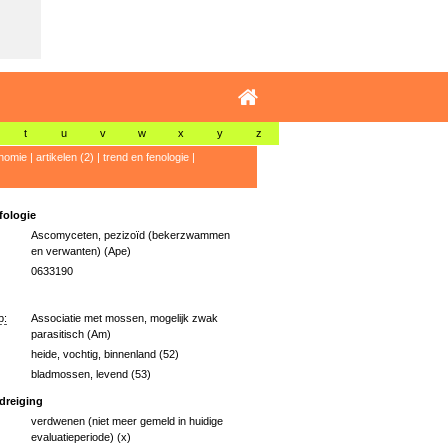
t
u
v
w
x
y
z
nomie
|
artikelen (2)
|
trend en fenologie
|
ologie
Ascomyceten, pezizoïd (bekerzwammen
en verwanten) (Ape)
0633190
p:
Associatie met mossen, mogelijk zwak
parasitisch (Am)
heide, vochtig, binnenland (52)
bladmossen, levend (53)
dreiging
verdwenen (niet meer gemeld in huidige
evaluatieperiode) (x)