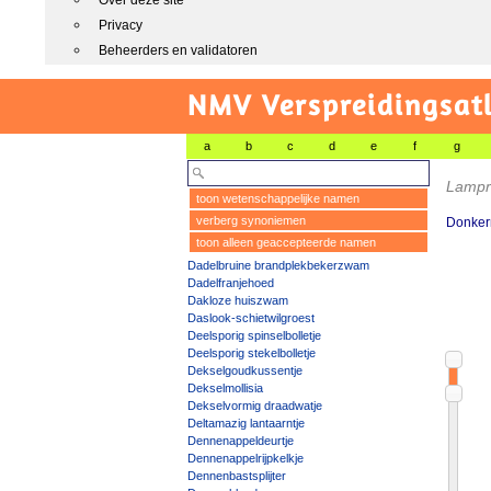
Over deze site
Privacy
Beheerders en validatoren
NMV Verspreidingsat
a
b
c
d
e
f
g
Lampro
toon wetenschappelijke namen
verberg synoniemen
Donkerr
toon alleen geaccepteerde namen
Dadelbruine brandplekbekerzwam
Dadelfranjehoed
Dakloze huiszwam
Daslook-schietwilgroest
Deelsporig spinselbolletje
Deelsporig stekelbolletje
Dekselgoudkussentje
Dekselmollisia
Dekselvormig draadwatje
Deltamazig lantaarntje
Dennenappeldeurtje
Dennenappelrijpkelkje
Dennenbastsplijter