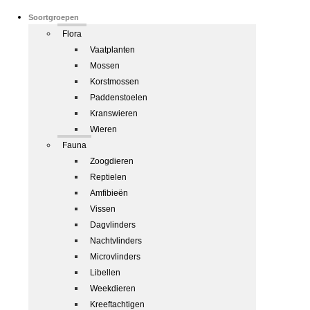
Soortgroepen
Flora
Vaatplanten
Mossen
Korstmossen
Paddenstoelen
Kranswieren
Wieren
Fauna
Zoogdieren
Reptielen
Amfibieën
Vissen
Dagvlinders
Nachtvlinders
Microvlinders
Libellen
Weekdieren
Kreeftachtigen