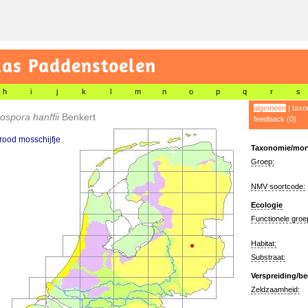
las Paddenstoelen
h
i
j
k
l
m
n
o
p
q
r
s
algemeen
|
taxo
spora hanffii
Benkert
feedback (0)
ood mosschijfje
Taxonomie/morf
Groep:
NMV soortcode:
Ecologie
Functionele groe
Habitat:
Substraat:
Verspreiding/be
Zeldzaamheid: