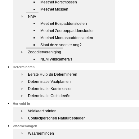
Meetnet Korstmossen
Meetnet Mossen
NMV
Meetnet Bospaddenstoelen
Meetnet Zeereeppaddenstoelen
Meetnet Moeraspaddenstoelen
Staat deze soort er nog?
Zoogdiervereniging
NEM Wildcamera's
Determineren
Eerste Hulp Bij Determineren
Determinatie Vaatplanten
Determinatie Korstmossen
Determinatie Orchideeën
Het veld in
Veldkaart printen
Contactpersonen Natuurgebieden
Waarnemingen
Waarnemingen