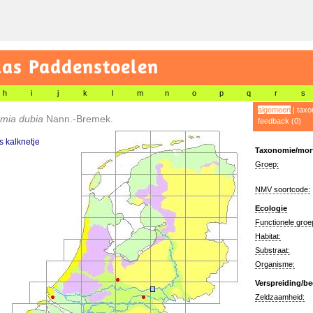
las Paddenstoelen
h
i
j
k
l
m
n
o
p
q
r
s
algemeen
|
taxo
mia dubia
Nann.-Bremek.
feedback (0)
 kalknetje
Taxonomie/morf
Groep:
NMV soortcode:
Ecologie
Functionele groe
Habitat:
Substraat:
Organisme:
Verspreiding/be
Zeldzaamheid: