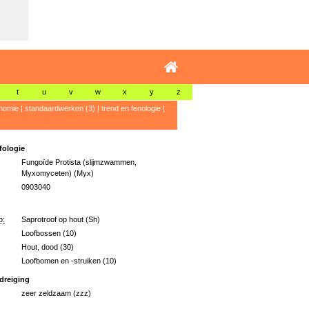
t
u
v
w
x
y
z
nomie
|
standaardwerken (3)
|
trend en fenologie
|
ologie
Fungoïde Protista (slijmzwammen,
Myxomyceten) (Myx)
0903040
p:
Saprotroof op hout (Sh)
Loofbossen (10)
Hout, dood (30)
Loofbomen en -struiken (10)
dreiging
zeer zeldzaam (zzz)