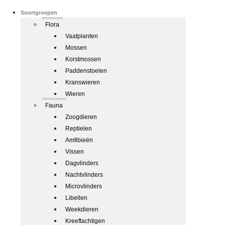
Soortgroepen
Flora
Vaatplanten
Mossen
Korstmossen
Paddenstoelen
Kranswieren
Wieren
Fauna
Zoogdieren
Reptielen
Amfibieën
Vissen
Dagvlinders
Nachtvlinders
Microvlinders
Libellen
Weekdieren
Kreeftachtigen