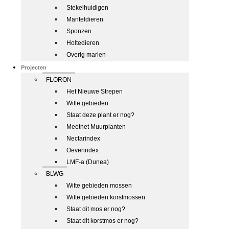
Stekelhuidigen
Manteldieren
Sponzen
Holtedieren
Overig marien
Projecten
FLORON
Het Nieuwe Strepen
Witte gebieden
Staat deze plant er nog?
Meetnet Muurplanten
Nectarindex
Oeverindex
LMF-a (Dunea)
BLWG
Witte gebieden mossen
Witte gebieden korstmossen
Staat dit mos er nog?
Staat dit korstmos er nog?