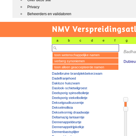
Over deze site
Privacy
Beheerders en validatoren
NMV Verspreidingsat
a
b
c
d
e
f
g
Badha
toon wetenschappelijke namen
verberg synoniemen
Dubieus
toon alleen geaccepteerde namen
Dadelbruine brandplekbekerzwam
Dadelfranjehoed
Dakloze huiszwam
Daslook-schietwilgroest
Deelsporig spinselbolletje
Deelsporig stekelbolletje
Dekselgoudkussentje
Dekselmollisia
Dekselvormig draadwatje
Deltamazig lantaarntje
Dennenappeldeurtje
Dennenappelrijpkelkje
Dennenbastsplijter