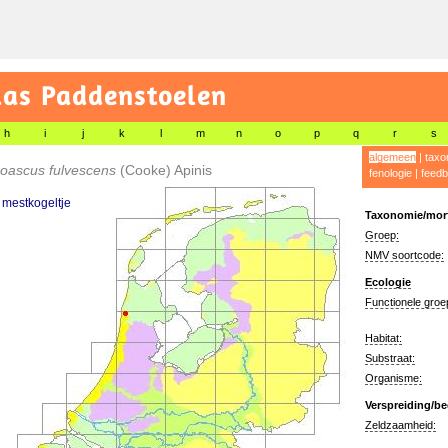
las Paddenstoelen
h
i
j
k
l
m
n
o
p
q
r
s
algemeen
|
taxo
oascus fulvescens
(Cooke) Apinis
fenologie
|
feedb
mestkogeltje
Taxonomie/morf
Groep:
NMV soortcode:
Ecologie
Functionele groe
Habitat:
Substraat:
Organisme:
Verspreiding/be
Zeldzaamheid: