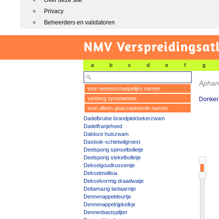
Over deze site
Privacy
Beheerders en validatoren
NMV Verspreidingsat
a
b
c
d
e
f
g
Aphan
toon wetenschappelijke namen
verberg synoniemen
Donker 
toon alleen geaccepteerde namen
Dadelbruine brandplekbekerzwam
Dadelfranjehoed
Dakloze huiszwam
Daslook-schietwilgroest
Deelsporig spinselbolletje
Deelsporig stekelbolletje
Dekselgoudkussentje
Dekselmollisia
Dekselvormig draadwatje
Deltamazig lantaarntje
Dennenappeldeurtje
Dennenappelrijpkelkje
Dennenbastsplijter