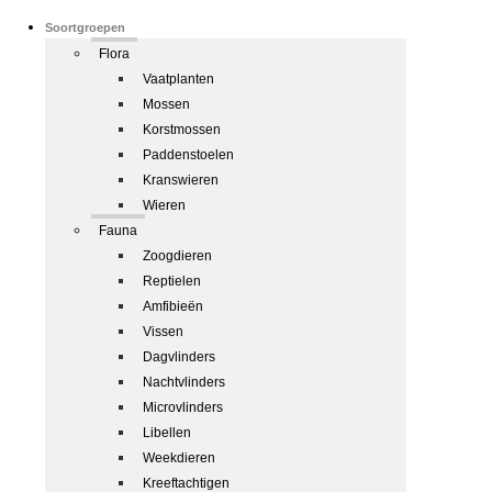
Soortgroepen
Flora
Vaatplanten
Mossen
Korstmossen
Paddenstoelen
Kranswieren
Wieren
Fauna
Zoogdieren
Reptielen
Amfibieën
Vissen
Dagvlinders
Nachtvlinders
Microvlinders
Libellen
Weekdieren
Kreeftachtigen