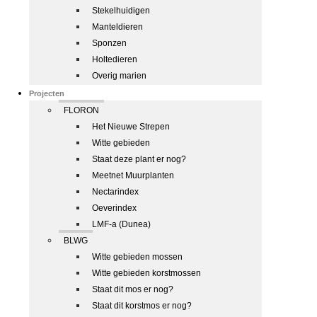
Stekelhuidigen
Manteldieren
Sponzen
Holtedieren
Overig marien
Projecten
FLORON
Het Nieuwe Strepen
Witte gebieden
Staat deze plant er nog?
Meetnet Muurplanten
Nectarindex
Oeverindex
LMF-a (Dunea)
BLWG
Witte gebieden mossen
Witte gebieden korstmossen
Staat dit mos er nog?
Staat dit korstmos er nog?