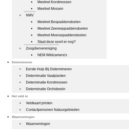
Meetnet Korstmossen
Meetnet Mossen
NMV
Meetnet Bospaddenstoelen
Meetnet Zeereeppaddenstoelen
Meetnet Moeraspaddenstoelen
Staat deze soort er nog?
Zoogdiervereniging
NEM Wildcamera's
Determineren
Eerste Hulp Bij Determineren
Determinatie Vaatplanten
Determinatie Korstmossen
Determinatie Orchideeën
Het veld in
Veldkaart printen
Contactpersonen Natuurgebieden
Waarnemingen
Waarnemingen