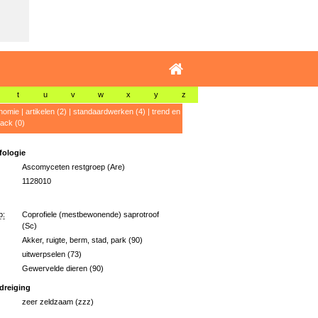
t
u
v
w
x
y
z
nomie
|
artikelen (2)
|
standaardwerken (4)
|
trend en
ack (0)
ologie
Ascomyceten restgroep (Are)
1128010
p:
Coprofiele (mestbewonende) saprotroof
(Sc)
Akker, ruigte, berm, stad, park (90)
uitwerpselen (73)
Gewervelde dieren (90)
dreiging
zeer zeldzaam (zzz)