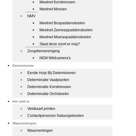
Meetnet Korstmossen
Meetnet Mossen
NMV
Meetnet Bospaddenstoelen
Meetnet Zeereeppaddenstoelen
Meetnet Moeraspaddenstoelen
Staat deze soort er nog?
Zoogdiervereniging
NEM Wildcamera's
Determineren
Eerste Hulp Bij Determineren
Determinatie Vaatplanten
Determinatie Korstmossen
Determinatie Orchideeën
Het veld in
Veldkaart printen
Contactpersonen Natuurgebieden
Waarnemingen
Waarnemingen