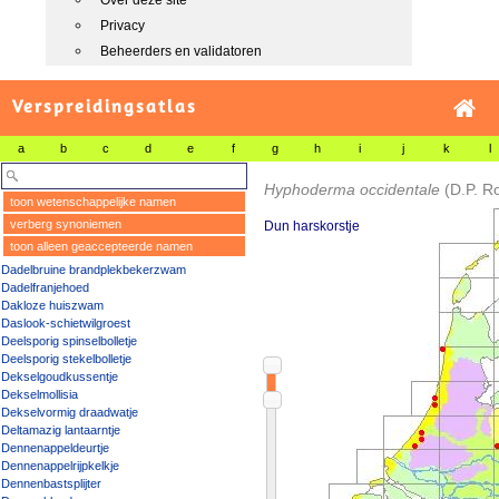
Over deze site
Privacy
Beheerders en validatoren
Verspreidingsatlas
a
b
c
d
e
f
g
h
i
j
k
l
Hyphoderma occidentale
(D.P. R
toon wetenschappelijke namen
verberg synoniemen
Dun harskorstje
toon alleen geaccepteerde namen
Dadelbruine brandplekbekerzwam
Dadelfranjehoed
Dakloze huiszwam
Daslook-schietwilgroest
Deelsporig spinselbolletje
Deelsporig stekelbolletje
Dekselgoudkussentje
Dekselmollisia
Dekselvormig draadwatje
Deltamazig lantaarntje
Dennenappeldeurtje
Dennenappelrijpkelkje
Dennenbastsplijter