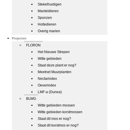
Stekelhuidigen
Manteldieren
Sponzen
Holtedieren
Overig marien
Projecten
FLORON
Het Nieuwe Strepen
Witte gebieden
Staat deze plant er nog?
Meetnet Muurplanten
Nectarindex
Oeverindex
LMF-a (Dunea)
BLWG
Witte gebieden mossen
Witte gebieden korstmossen
Staat dit mos er nog?
Staat dit korstmos er nog?