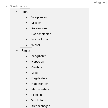
Inloggen
|
Soortgroepen
Flora
Vaatplanten
Mossen
Korstmossen
Paddenstoelen
Kranswieren
Wieren
Fauna
Zoogdieren
Reptielen
Amfibieën
Vissen
Dagvlinders
Nachtvlinders
Microvlinders
Libellen
Weekdieren
Kreeftachtigen