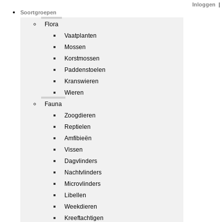
Inloggen
|
Soortgroepen
Flora
Vaatplanten
Mossen
Korstmossen
Paddenstoelen
Kranswieren
Wieren
Fauna
Zoogdieren
Reptielen
Amfibieën
Vissen
Dagvlinders
Nachtvlinders
Microvlinders
Libellen
Weekdieren
Kreeftachtigen