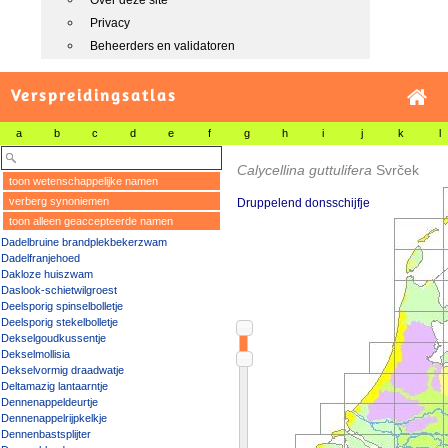
Over deze site
Privacy
Beheerders en validatoren
Verspreidingsatlas
a
b
c
d
e
f
g
h
i
j
k
l
Calycellina guttulifera
Svrček
toon wetenschappelijke namen
verberg synoniemen
Druppelend donsschijfje
toon alleen geaccepteerde namen
Dadelbruine brandplekbekerzwam
Dadelfranjehoed
Dakloze huiszwam
Daslook-schietwilgroest
Deelsporig spinselbolletje
Deelsporig stekelbolletje
Dekselgoudkussentje
Dekselmollisia
Dekselvormig draadwatje
Deltamazig lantaarntje
Dennenappeldeurtje
Dennenappelrijpkelkje
Dennenbastsplijter