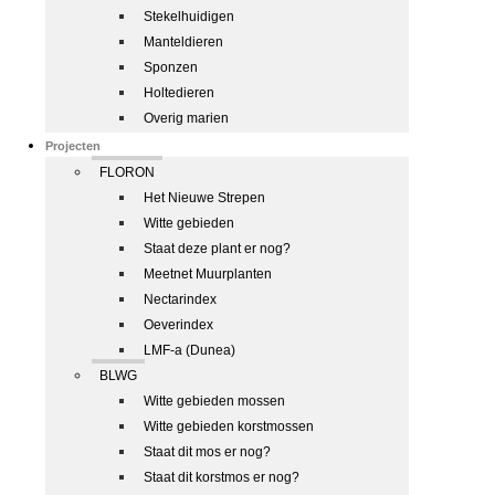
Stekelhuidigen
Manteldieren
Sponzen
Holtedieren
Overig marien
Projecten
FLORON
Het Nieuwe Strepen
Witte gebieden
Staat deze plant er nog?
Meetnet Muurplanten
Nectarindex
Oeverindex
LMF-a (Dunea)
BLWG
Witte gebieden mossen
Witte gebieden korstmossen
Staat dit mos er nog?
Staat dit korstmos er nog?