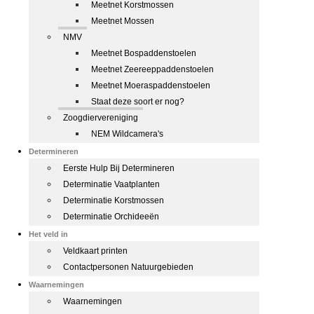
Meetnet Korstmossen
Meetnet Mossen
NMV
Meetnet Bospaddenstoelen
Meetnet Zeereeppaddenstoelen
Meetnet Moeraspaddenstoelen
Staat deze soort er nog?
Zoogdiervereniging
NEM Wildcamera's
Determineren
Eerste Hulp Bij Determineren
Determinatie Vaatplanten
Determinatie Korstmossen
Determinatie Orchideeën
Het veld in
Veldkaart printen
Contactpersonen Natuurgebieden
Waarnemingen
Waarnemingen