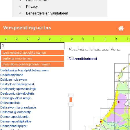
Over deze site
Privacy
Beheerders en validatoren
Verspreidingsatlas
a
b
c
d
e
f
g
h
i
j
k
l
Puccinia cnici-oleracei
Pers.
toon wetenschappelijke namen
verberg synoniemen
Duizendbladroest
toon alleen geaccepteerde namen
Dadelbruine brandplekbekerzwam
Dadelfranjehoed
Dakloze huiszwam
Daslook-schietwilgroest
Deelsporig spinselbolletje
Deelsporig stekelbolletje
Dekselgoudkussentje
Dekselmollisia
Dekselvormig draadwatje
Deltamazig lantaarntje
Dennenappeldeurtje
Dennenappelrijpkelkje
Dennenbastsplijter