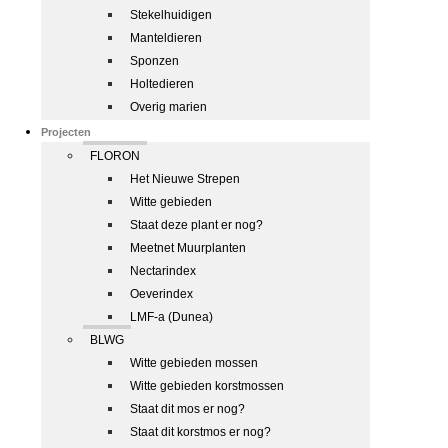
Stekelhuidigen
Manteldieren
Sponzen
Holtedieren
Overig marien
Projecten
FLORON
Het Nieuwe Strepen
Witte gebieden
Staat deze plant er nog?
Meetnet Muurplanten
Nectarindex
Oeverindex
LMF-a (Dunea)
BLWG
Witte gebieden mossen
Witte gebieden korstmossen
Staat dit mos er nog?
Staat dit korstmos er nog?