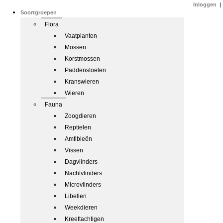
Inloggen
|
Soortgroepen
Flora
Vaatplanten
Mossen
Korstmossen
Paddenstoelen
Kranswieren
Wieren
Fauna
Zoogdieren
Reptielen
Amfibieën
Vissen
Dagvlinders
Nachtvlinders
Microvlinders
Libellen
Weekdieren
Kreeftachtigen