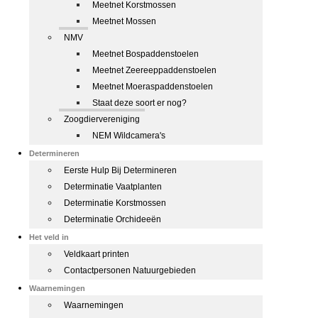
Meetnet Korstmossen
Meetnet Mossen
NMV
Meetnet Bospaddenstoelen
Meetnet Zeereeppaddenstoelen
Meetnet Moeraspaddenstoelen
Staat deze soort er nog?
Zoogdiervereniging
NEM Wildcamera's
Determineren
Eerste Hulp Bij Determineren
Determinatie Vaatplanten
Determinatie Korstmossen
Determinatie Orchideeën
Het veld in
Veldkaart printen
Contactpersonen Natuurgebieden
Waarnemingen
Waarnemingen