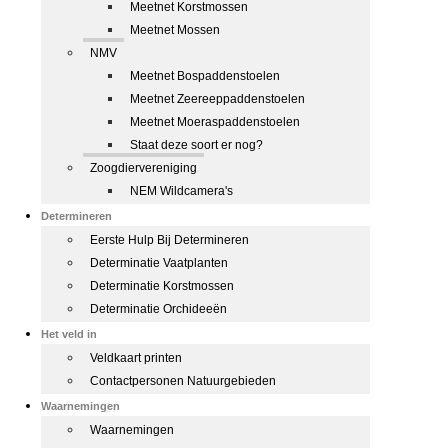
Meetnet Korstmossen
Meetnet Mossen
NMV
Meetnet Bospaddenstoelen
Meetnet Zeereeppaddenstoelen
Meetnet Moeraspaddenstoelen
Staat deze soort er nog?
Zoogdiervereniging
NEM Wildcamera's
Determineren
Eerste Hulp Bij Determineren
Determinatie Vaatplanten
Determinatie Korstmossen
Determinatie Orchideeën
Het veld in
Veldkaart printen
Contactpersonen Natuurgebieden
Waarnemingen
Waarnemingen