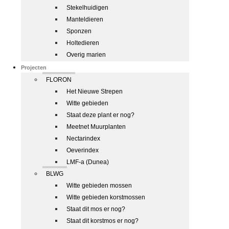
Stekelhuidigen
Manteldieren
Sponzen
Holtedieren
Overig marien
Projecten
FLORON
Het Nieuwe Strepen
Witte gebieden
Staat deze plant er nog?
Meetnet Muurplanten
Nectarindex
Oeverindex
LMF-a (Dunea)
BLWG
Witte gebieden mossen
Witte gebieden korstmossen
Staat dit mos er nog?
Staat dit korstmos er nog?