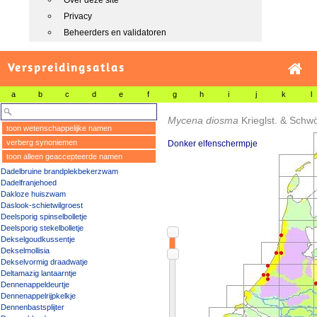
Over deze site
Privacy
Beheerders en validatoren
Verspreidingsatlas
a
b
c
d
e
f
g
h
i
j
k
l
Mycena diosma
Krieglst. & Schw
toon wetenschappelijke namen
verberg synoniemen
Donker elfenschermpje
toon alleen geaccepteerde namen
Dadelbruine brandplekbekerzwam
Dadelfranjehoed
Dakloze huiszwam
Daslook-schietwilgroest
Deelsporig spinselbolletje
Deelsporig stekelbolletje
Dekselgoudkussentje
Dekselmollisia
Dekselvormig draadwatje
Deltamazig lantaarntje
Dennenappeldeurtje
Dennenappelrijpkelkje
Dennenbastsplijter