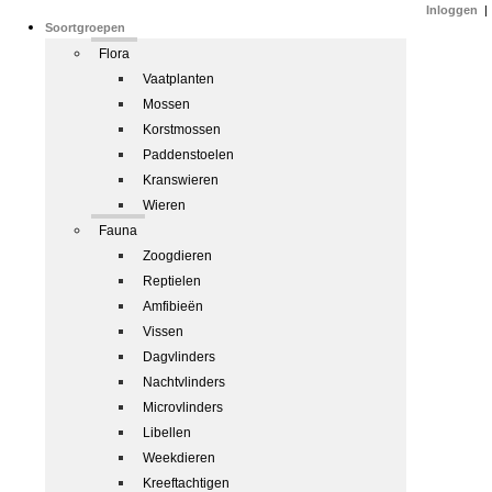
Inloggen
|
Soortgroepen
Flora
Vaatplanten
Mossen
Korstmossen
Paddenstoelen
Kranswieren
Wieren
Fauna
Zoogdieren
Reptielen
Amfibieën
Vissen
Dagvlinders
Nachtvlinders
Microvlinders
Libellen
Weekdieren
Kreeftachtigen