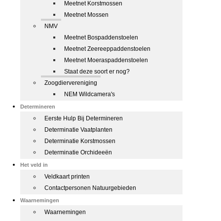
Meetnet Korstmossen
Meetnet Mossen
NMV
Meetnet Bospaddenstoelen
Meetnet Zeereeppaddenstoelen
Meetnet Moeraspaddenstoelen
Staat deze soort er nog?
Zoogdiervereniging
NEM Wildcamera's
Determineren
Eerste Hulp Bij Determineren
Determinatie Vaatplanten
Determinatie Korstmossen
Determinatie Orchideeën
Het veld in
Veldkaart printen
Contactpersonen Natuurgebieden
Waarnemingen
Waarnemingen