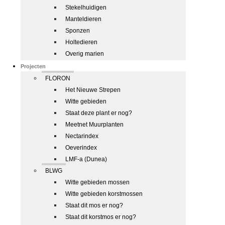
Stekelhuidigen
Manteldieren
Sponzen
Holtedieren
Overig marien
Projecten
FLORON
Het Nieuwe Strepen
Witte gebieden
Staat deze plant er nog?
Meetnet Muurplanten
Nectarindex
Oeverindex
LMF-a (Dunea)
BLWG
Witte gebieden mossen
Witte gebieden korstmossen
Staat dit mos er nog?
Staat dit korstmos er nog?