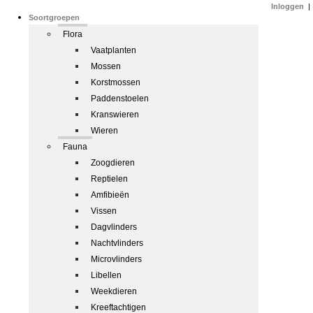
Inloggen
|
Soortgroepen
Flora
Vaatplanten
Mossen
Korstmossen
Paddenstoelen
Kranswieren
Wieren
Fauna
Zoogdieren
Reptielen
Amfibieën
Vissen
Dagvlinders
Nachtvlinders
Microvlinders
Libellen
Weekdieren
Kreeftachtigen