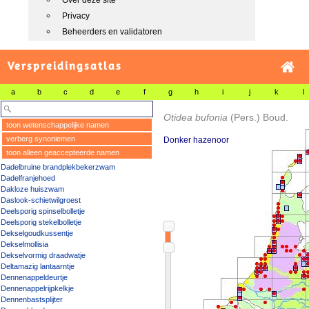
Over deze site
Privacy
Beheerders en validatoren
Verspreidingsatlas
a
b
c
d
e
f
g
h
i
j
k
l
Otidea bufonia
(Pers.) Boud.
toon wetenschappelijke namen
verberg synoniemen
Donker hazenoor
toon alleen geaccepteerde namen
Dadelbruine brandplekbekerzwam
Dadelfranjehoed
Dakloze huiszwam
Daslook-schietwilgroest
Deelsporig spinselbolletje
Deelsporig stekelbolletje
Dekselgoudkussentje
Dekselmollisia
Dekselvormig draadwatje
Deltamazig lantaarntje
Dennenappeldeurtje
Dennenappelrijpkelkje
Dennenbastsplijter