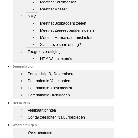
Meetnet Korstmossen
Meetnet Mossen
NMV
Meetnet Bospaddenstoelen
Meetnet Zeereeppaddenstoelen
Meetnet Moeraspaddenstoelen
Staat deze soort er nog?
Zoogdiervereniging
NEM Wildcamera's
Determineren
Eerste Hulp Bij Determineren
Determinatie Vaatplanten
Determinatie Korstmossen
Determinatie Orchideeën
Het veld in
Veldkaart printen
Contactpersonen Natuurgebieden
Waarnemingen
Waarnemingen