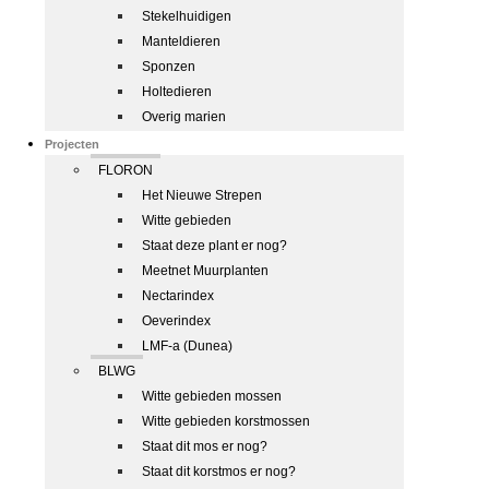
Stekelhuidigen
Manteldieren
Sponzen
Holtedieren
Overig marien
Projecten
FLORON
Het Nieuwe Strepen
Witte gebieden
Staat deze plant er nog?
Meetnet Muurplanten
Nectarindex
Oeverindex
LMF-a (Dunea)
BLWG
Witte gebieden mossen
Witte gebieden korstmossen
Staat dit mos er nog?
Staat dit korstmos er nog?