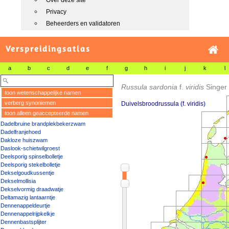
Over deze site
Privacy
Beheerders en validatoren
Verspreidingsatlas
a
b
c
d
e
f
g
h
i
j
k
l
Russula sardonia
f.
viridis
Singer
toon wetenschappelijke namen
verberg synoniemen
Duivelsbroodrussula (f. viridis)
toon alleen geaccepteerde namen
Dadelbruine brandplekbekerzwam
Dadelfranjehoed
Dakloze huiszwam
Daslook-schietwilgroest
Deelsporig spinselbolletje
Deelsporig stekelbolletje
Dekselgoudkussentje
Dekselmollisia
Dekselvormig draadwatje
Deltamazig lantaarntje
Dennenappeldeurtje
Dennenappelrijpkelkje
Dennenbastsplijter