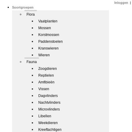
Inloggen
|
Soortgroepen
Flora
Vaatplanten
Mossen
Korstmossen
Paddenstoelen
Kranswieren
Wieren
Fauna
Zoogdieren
Reptielen
Amfibieën
Vissen
Dagvlinders
Nachtvlinders
Microvlinders
Libellen
Weekdieren
Kreeftachtigen