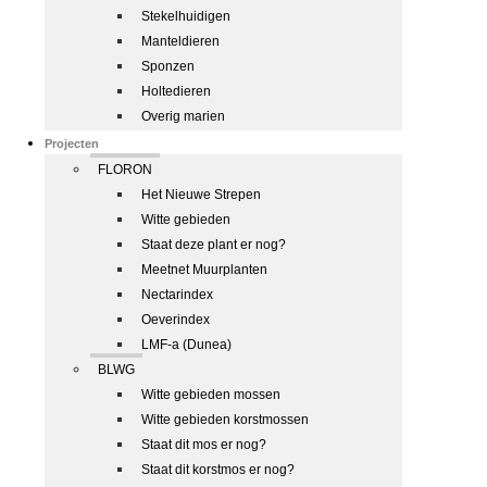
Stekelhuidigen
Manteldieren
Sponzen
Holtedieren
Overig marien
Projecten
FLORON
Het Nieuwe Strepen
Witte gebieden
Staat deze plant er nog?
Meetnet Muurplanten
Nectarindex
Oeverindex
LMF-a (Dunea)
BLWG
Witte gebieden mossen
Witte gebieden korstmossen
Staat dit mos er nog?
Staat dit korstmos er nog?