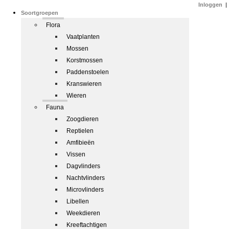
Inloggen
|
Soortgroepen
Flora
Vaatplanten
Mossen
Korstmossen
Paddenstoelen
Kranswieren
Wieren
Fauna
Zoogdieren
Reptielen
Amfibieën
Vissen
Dagvlinders
Nachtvlinders
Microvlinders
Libellen
Weekdieren
Kreeftachtigen