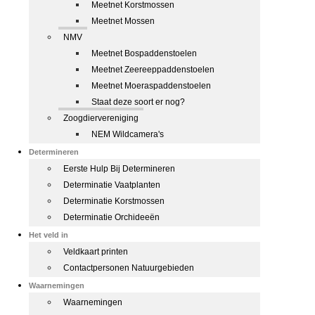
Meetnet Korstmossen
Meetnet Mossen
NMV
Meetnet Bospaddenstoelen
Meetnet Zeereeppaddenstoelen
Meetnet Moeraspaddenstoelen
Staat deze soort er nog?
Zoogdiervereniging
NEM Wildcamera's
Determineren
Eerste Hulp Bij Determineren
Determinatie Vaatplanten
Determinatie Korstmossen
Determinatie Orchideeën
Het veld in
Veldkaart printen
Contactpersonen Natuurgebieden
Waarnemingen
Waarnemingen