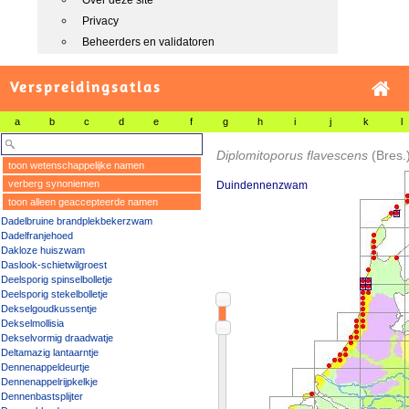
Over deze site
Privacy
Beheerders en validatoren
Verspreidingsatlas
a
b
c
d
e
f
g
h
i
j
k
l
Diplomitoporus flavescens
(Bres
toon wetenschappelijke namen
verberg synoniemen
Duindennenzwam
toon alleen geaccepteerde namen
Dadelbruine brandplekbekerzwam
Dadelfranjehoed
Dakloze huiszwam
Daslook-schietwilgroest
Deelsporig spinselbolletje
Deelsporig stekelbolletje
Dekselgoudkussentje
Dekselmollisia
Dekselvormig draadwatje
Deltamazig lantaarntje
Dennenappeldeurtje
Dennenappelrijpkelkje
Dennenbastsplijter