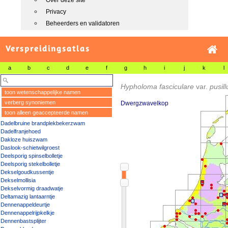
Over deze site
Privacy
Beheerders en validatoren
Verspreidingsatlas
a
b
c
d
e
f
g
h
i
j
k
l
Hypholoma fasciculare
var.
pusil
toon wetenschappelijke namen
verberg synoniemen
Dwergzwavelkop
toon alleen geaccepteerde namen
Dadelbruine brandplekbekerzwam
Dadelfranjehoed
Dakloze huiszwam
Daslook-schietwilgroest
Deelsporig spinselbolletje
Deelsporig stekelbolletje
Dekselgoudkussentje
Dekselmollisia
Dekselvormig draadwatje
Deltamazig lantaarntje
Dennenappeldeurtje
Dennenappelrijpkelkje
Dennenbastsplijter