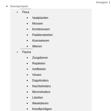
Inloggen
|
Soortgroepen
Flora
Vaatplanten
Mossen
Korstmossen
Paddenstoelen
Kranswieren
Wieren
Fauna
Zoogdieren
Reptielen
Amfibieën
Vissen
Dagvlinders
Nachtvlinders
Microvlinders
Libellen
Weekdieren
Kreeftachtigen