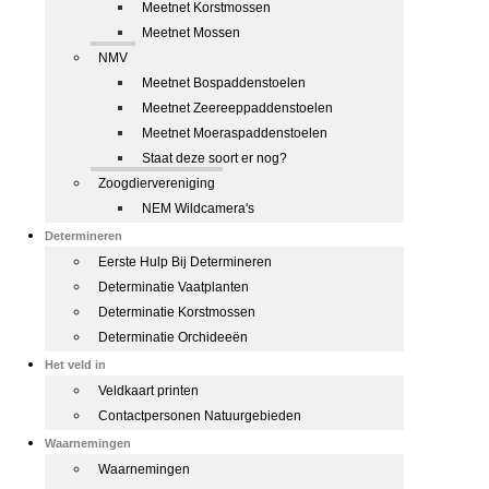
Meetnet Korstmossen
Meetnet Mossen
NMV
Meetnet Bospaddenstoelen
Meetnet Zeereeppaddenstoelen
Meetnet Moeraspaddenstoelen
Staat deze soort er nog?
Zoogdiervereniging
NEM Wildcamera's
Determineren
Eerste Hulp Bij Determineren
Determinatie Vaatplanten
Determinatie Korstmossen
Determinatie Orchideeën
Het veld in
Veldkaart printen
Contactpersonen Natuurgebieden
Waarnemingen
Waarnemingen