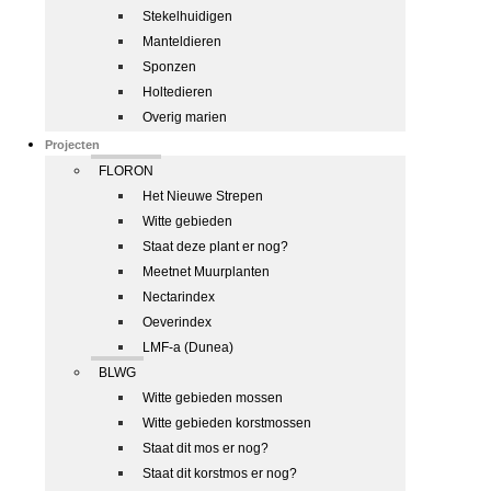
Stekelhuidigen
Manteldieren
Sponzen
Holtedieren
Overig marien
Projecten
FLORON
Het Nieuwe Strepen
Witte gebieden
Staat deze plant er nog?
Meetnet Muurplanten
Nectarindex
Oeverindex
LMF-a (Dunea)
BLWG
Witte gebieden mossen
Witte gebieden korstmossen
Staat dit mos er nog?
Staat dit korstmos er nog?