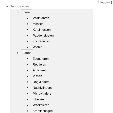
Inloggen
|
Soortgroepen
Flora
Vaatplanten
Mossen
Korstmossen
Paddenstoelen
Kranswieren
Wieren
Fauna
Zoogdieren
Reptielen
Amfibieën
Vissen
Dagvlinders
Nachtvlinders
Microvlinders
Libellen
Weekdieren
Kreeftachtigen