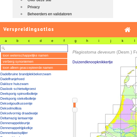
Over deze site
Privacy
Beheerders en validatoren
Verspreidingsatlas
a
b
c
d
e
f
g
h
i
j
k
l
Plagiostoma devexum
(Desm.) F
toon wetenschappelijke namen
verberg synoniemen
Duizendknoopknikkertje
toon alleen geaccepteerde namen
Dadelbruine brandplekbekerzwam
Dadelfranjehoed
Dakloze huiszwam
Daslook-schietwilgroest
Deelsporig spinselbolletje
Deelsporig stekelbolletje
Dekselgoudkussentje
Dekselmollisia
Dekselvormig draadwatje
Deltamazig lantaarntje
Dennenappeldeurtje
Dennenappelrijpkelkje
Dennenbastsplijter