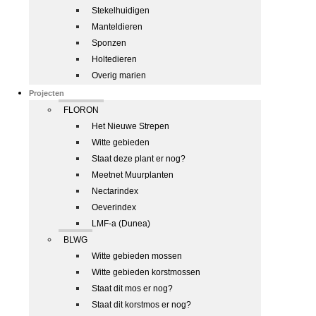
Stekelhuidigen
Manteldieren
Sponzen
Holtedieren
Overig marien
Projecten
FLORON
Het Nieuwe Strepen
Witte gebieden
Staat deze plant er nog?
Meetnet Muurplanten
Nectarindex
Oeverindex
LMF-a (Dunea)
BLWG
Witte gebieden mossen
Witte gebieden korstmossen
Staat dit mos er nog?
Staat dit korstmos er nog?