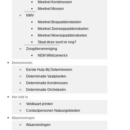
Meetnet Korstmossen
Meetnet Mossen
NMV
Meetnet Bospaddenstoelen
Meetnet Zeereeppaddenstoelen
Meetnet Moeraspaddenstoelen
Staat deze soort er nog?
Zoogdiervereniging
NEM Wildcamera's
Determineren
Eerste Hulp Bij Determineren
Determinatie Vaatplanten
Determinatie Korstmossen
Determinatie Orchideeën
Het veld in
Veldkaart printen
Contactpersonen Natuurgebieden
Waarnemingen
Waarnemingen