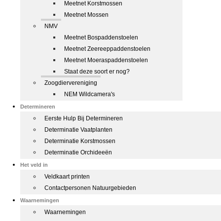
Meetnet Korstmossen
Meetnet Mossen
NMV
Meetnet Bospaddenstoelen
Meetnet Zeereeppaddenstoelen
Meetnet Moeraspaddenstoelen
Staat deze soort er nog?
Zoogdiervereniging
NEM Wildcamera's
Determineren
Eerste Hulp Bij Determineren
Determinatie Vaatplanten
Determinatie Korstmossen
Determinatie Orchideeën
Het veld in
Veldkaart printen
Contactpersonen Natuurgebieden
Waarnemingen
Waarnemingen