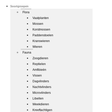
Soortgroepen
Flora
Vaatplanten
Mossen
Korstmossen
Paddenstoelen
Kranswieren
Wieren
Fauna
Zoogdieren
Reptielen
Amfibieën
Vissen
Dagvlinders
Nachtvlinders
Microvlinders
Libellen
Weekdieren
Kreeftachtigen