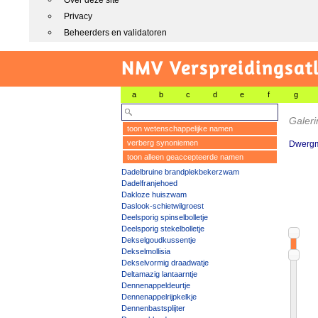
Over deze site
Privacy
Beheerders en validatoren
NMV Verspreidingsat
a
b
c
d
e
f
g
Galeri
toon wetenschappelijke namen
verberg synoniemen
Dwergm
toon alleen geaccepteerde namen
Dadelbruine brandplekbekerzwam
Dadelfranjehoed
Dakloze huiszwam
Daslook-schietwilgroest
Deelsporig spinselbolletje
Deelsporig stekelbolletje
Dekselgoudkussentje
Dekselmollisia
Dekselvormig draadwatje
Deltamazig lantaarntje
Dennenappeldeurtje
Dennenappelrijpkelkje
Dennenbastsplijter