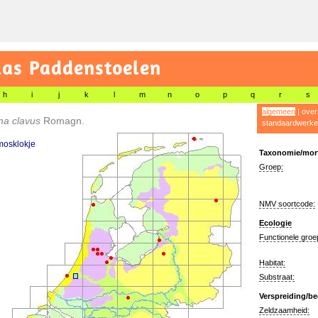
las Paddenstoelen
h
i
j
k
l
m
n
o
p
q
r
s
algemeen
|
over
na clavus
Romagn.
standaardwerke
osklokje
Taxonomie/morf
Groep:
NMV soortcode:
Ecologie
Functionele groe
Habitat:
Substraat:
Verspreiding/be
Zeldzaamheid: