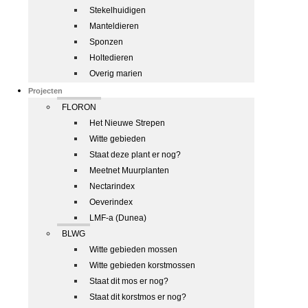
Stekelhuidigen
Manteldieren
Sponzen
Holtedieren
Overig marien
Projecten
FLORON
Het Nieuwe Strepen
Witte gebieden
Staat deze plant er nog?
Meetnet Muurplanten
Nectarindex
Oeverindex
LMF-a (Dunea)
BLWG
Witte gebieden mossen
Witte gebieden korstmossen
Staat dit mos er nog?
Staat dit korstmos er nog?