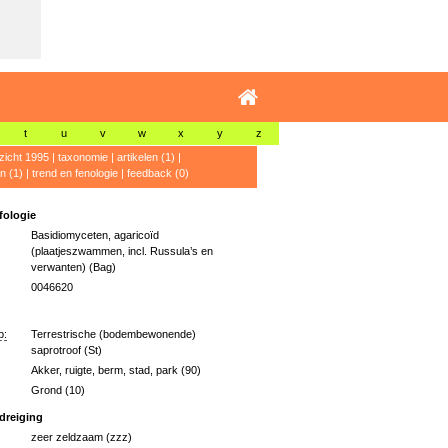
t
u
v
w
x
y
z
zicht 1995
|
taxonomie
|
artikelen (1)
|
n (1)
|
trend en fenologie
|
feedback (0)
ologie
Basidiomyceten, agaricoïd
(plaatjeszwammen, incl. Russula’s en
verwanten) (Bag)
0046620
p:
Terrestrische (bodembewonende)
saprotroof (St)
Akker, ruigte, berm, stad, park (90)
Grond (10)
dreiging
zeer zeldzaam (zzz)