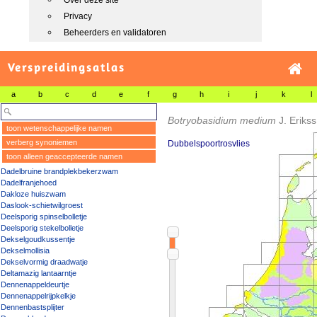
Over deze site
Privacy
Beheerders en validatoren
Verspreidingsatlas
a
b
c
d
e
f
g
h
i
j
k
l
Botryobasidium medium
J. Erikss
toon wetenschappelijke namen
verberg synoniemen
Dubbelspoortrosvlies
toon alleen geaccepteerde namen
Dadelbruine brandplekbekerzwam
Dadelfranjehoed
Dakloze huiszwam
Daslook-schietwilgroest
Deelsporig spinselbolletje
Deelsporig stekelbolletje
Dekselgoudkussentje
Dekselmollisia
Dekselvormig draadwatje
Deltamazig lantaarntje
Dennenappeldeurtje
Dennenappelrijpkelkje
Dennenbastsplijter