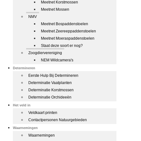
Meetnet Korstmossen
Meetnet Mossen
NMV
Meetnet Bospaddenstoelen
Meetnet Zeereeppaddenstoelen
Meetnet Moeraspaddenstoelen
Staat deze soort er nog?
Zoogdiervereniging
NEM Wildcamera's
Determineren
Eerste Hulp Bij Determineren
Determinatie Vaatplanten
Determinatie Korstmossen
Determinatie Orchideeën
Het veld in
Veldkaart printen
Contactpersonen Natuurgebieden
Waarnemingen
Waarnemingen