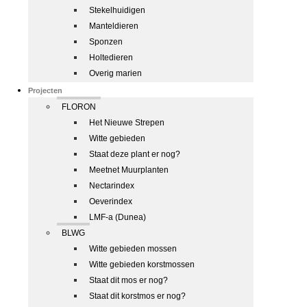
Stekelhuidigen
Manteldieren
Sponzen
Holtedieren
Overig marien
Projecten
FLORON
Het Nieuwe Strepen
Witte gebieden
Staat deze plant er nog?
Meetnet Muurplanten
Nectarindex
Oeverindex
LMF-a (Dunea)
BLWG
Witte gebieden mossen
Witte gebieden korstmossen
Staat dit mos er nog?
Staat dit korstmos er nog?