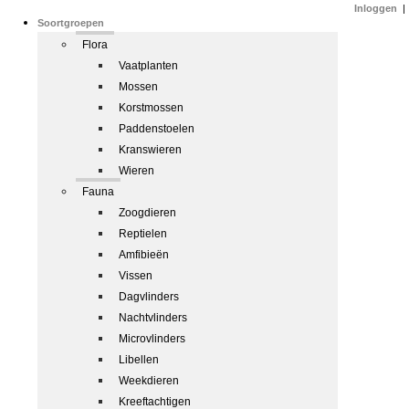
Inloggen
|
Soortgroepen
Flora
Vaatplanten
Mossen
Korstmossen
Paddenstoelen
Kranswieren
Wieren
Fauna
Zoogdieren
Reptielen
Amfibieën
Vissen
Dagvlinders
Nachtvlinders
Microvlinders
Libellen
Weekdieren
Kreeftachtigen