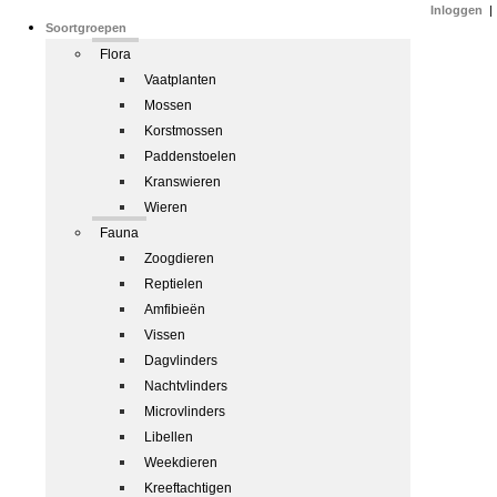
Inloggen
|
Soortgroepen
Flora
Vaatplanten
Mossen
Korstmossen
Paddenstoelen
Kranswieren
Wieren
Fauna
Zoogdieren
Reptielen
Amfibieën
Vissen
Dagvlinders
Nachtvlinders
Microvlinders
Libellen
Weekdieren
Kreeftachtigen