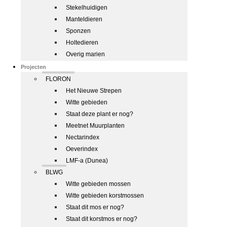
Stekelhuidigen
Manteldieren
Sponzen
Holtedieren
Overig marien
Projecten
FLORON
Het Nieuwe Strepen
Witte gebieden
Staat deze plant er nog?
Meetnet Muurplanten
Nectarindex
Oeverindex
LMF-a (Dunea)
BLWG
Witte gebieden mossen
Witte gebieden korstmossen
Staat dit mos er nog?
Staat dit korstmos er nog?