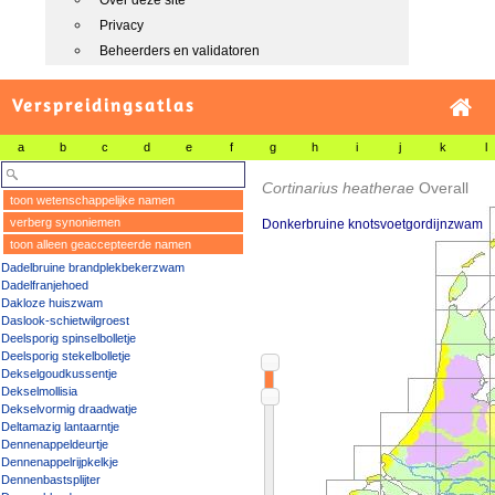
Over deze site
Privacy
Beheerders en validatoren
Verspreidingsatlas
a
b
c
d
e
f
g
h
i
j
k
l
Cortinarius heatherae
Overall
toon wetenschappelijke namen
verberg synoniemen
Donkerbruine knotsvoetgordijnzwam
toon alleen geaccepteerde namen
Dadelbruine brandplekbekerzwam
Dadelfranjehoed
Dakloze huiszwam
Daslook-schietwilgroest
Deelsporig spinselbolletje
Deelsporig stekelbolletje
Dekselgoudkussentje
Dekselmollisia
Dekselvormig draadwatje
Deltamazig lantaarntje
Dennenappeldeurtje
Dennenappelrijpkelkje
Dennenbastsplijter