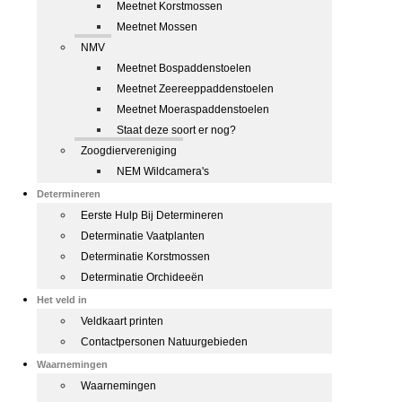
Meetnet Korstmossen
Meetnet Mossen
NMV
Meetnet Bospaddenstoelen
Meetnet Zeereeppaddenstoelen
Meetnet Moeraspaddenstoelen
Staat deze soort er nog?
Zoogdiervereniging
NEM Wildcamera's
Determineren
Eerste Hulp Bij Determineren
Determinatie Vaatplanten
Determinatie Korstmossen
Determinatie Orchideeën
Het veld in
Veldkaart printen
Contactpersonen Natuurgebieden
Waarnemingen
Waarnemingen