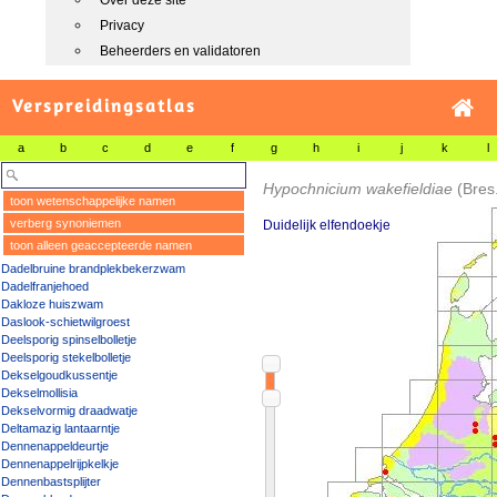
Over deze site
Privacy
Beheerders en validatoren
Verspreidingsatlas
a
b
c
d
e
f
g
h
i
j
k
l
Hypochnicium wakefieldiae
(Bres.
toon wetenschappelijke namen
verberg synoniemen
Duidelijk elfendoekje
toon alleen geaccepteerde namen
Dadelbruine brandplekbekerzwam
Dadelfranjehoed
Dakloze huiszwam
Daslook-schietwilgroest
Deelsporig spinselbolletje
Deelsporig stekelbolletje
Dekselgoudkussentje
Dekselmollisia
Dekselvormig draadwatje
Deltamazig lantaarntje
Dennenappeldeurtje
Dennenappelrijpkelkje
Dennenbastsplijter