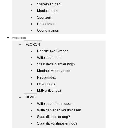
Stekelhuidigen
Manteldieren
Sponzen
Holtedieren
Overig marien
Projecten
FLORON
Het Nieuwe Strepen
Witte gebieden
Staat deze plant er nog?
Meetnet Muurplanten
Nectarindex
Oeverindex
LMF-a (Dunea)
BLWG
Witte gebieden mossen
Witte gebieden korstmossen
Staat dit mos er nog?
Staat dit korstmos er nog?