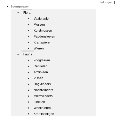
Inloggen
|
Soortgroepen
Flora
Vaatplanten
Mossen
Korstmossen
Paddenstoelen
Kranswieren
Wieren
Fauna
Zoogdieren
Reptielen
Amfibieën
Vissen
Dagvlinders
Nachtvlinders
Microvlinders
Libellen
Weekdieren
Kreeftachtigen