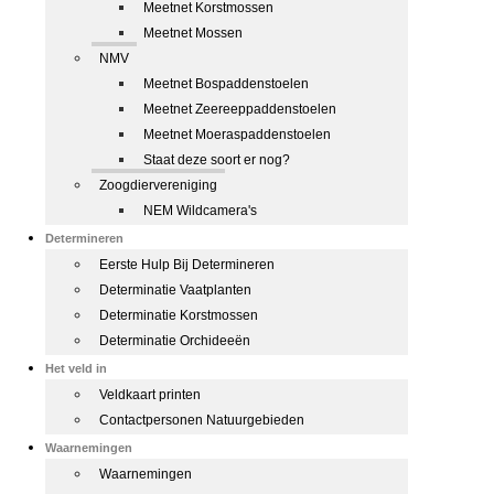
Meetnet Korstmossen
Meetnet Mossen
NMV
Meetnet Bospaddenstoelen
Meetnet Zeereeppaddenstoelen
Meetnet Moeraspaddenstoelen
Staat deze soort er nog?
Zoogdiervereniging
NEM Wildcamera's
Determineren
Eerste Hulp Bij Determineren
Determinatie Vaatplanten
Determinatie Korstmossen
Determinatie Orchideeën
Het veld in
Veldkaart printen
Contactpersonen Natuurgebieden
Waarnemingen
Waarnemingen