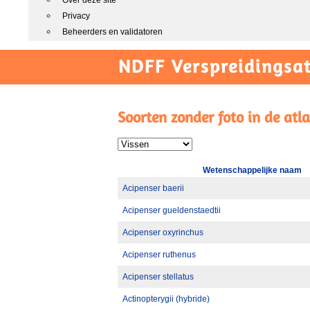
Over deze site
Privacy
Beheerders en validatoren
NDFF Verspreidingsat
Soorten zonder foto in de atla
Wetenschappelijke naam
Acipenser baerii
Acipenser gueldenstaedtii
Acipenser oxyrinchus
Acipenser ruthenus
Acipenser stellatus
Actinopterygii (hybride)