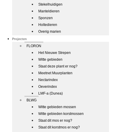
Stekelhuidigen
Manteldieren
Sponzen
Holtedieren
Overig marien
Projecten
FLORON
Het Nieuwe Strepen
Witte gebieden
Staat deze plant er nog?
Meetnet Muurplanten
Nectarindex
Oeverindex
LMF-a (Dunea)
BLWG
Witte gebieden mossen
Witte gebieden korstmossen
Staat dit mos er nog?
Staat dit korstmos er nog?