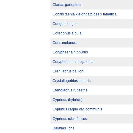
Clarias gariepinus
Cobitis taenia x elongatoides x tanaitica
Conger conger
Coregonus albula
Coris melanura
Coryphaena hippurus
Coryphoblennius galerita
Crenilabrus bailloni
Crystallogobius linearis
Ctenolabrus rupestris
Cyprinus (hybride)
Cyprinus carpio var. communis
Cyprinus rubrofuscus
Dalatias licha