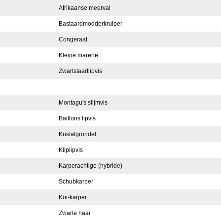
Afrikaanse meerval
Bastaardmodderkruiper
Congeraal
Kleine marene
Zwartstaartlipvis
Montagu's slijmvis
Baillons lipvis
Kristalgrondel
Kliplipvis
Karperachtige (hybride)
Schubkarper
Koi-karper
Zwarte haai