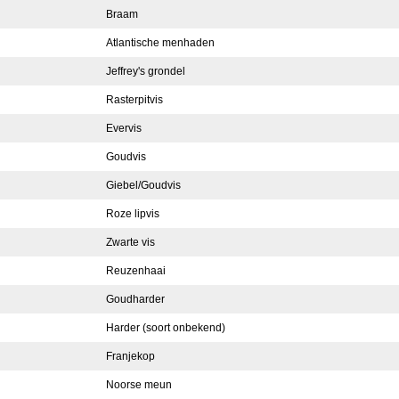
Braam
Atlantische menhaden
Jeffrey's grondel
Rasterpitvis
Evervis
Goudvis
Giebel/Goudvis
Roze lipvis
Zwarte vis
Reuzenhaai
Goudharder
Harder (soort onbekend)
Franjekop
Noorse meun