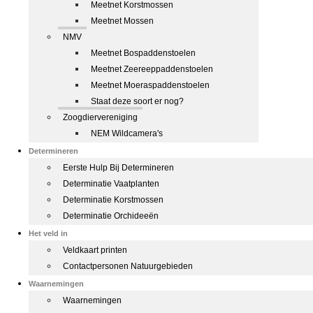
Meetnet Korstmossen
Meetnet Mossen
NMV
Meetnet Bospaddenstoelen
Meetnet Zeereeppaddenstoelen
Meetnet Moeraspaddenstoelen
Staat deze soort er nog?
Zoogdiervereniging
NEM Wildcamera's
Determineren
Eerste Hulp Bij Determineren
Determinatie Vaatplanten
Determinatie Korstmossen
Determinatie Orchideeën
Het veld in
Veldkaart printen
Contactpersonen Natuurgebieden
Waarnemingen
Waarnemingen