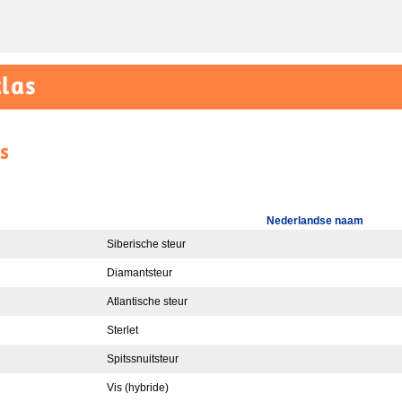
las
s
Nederlandse naam
Siberische steur
Diamantsteur
Atlantische steur
Sterlet
Spitssnuitsteur
Vis (hybride)