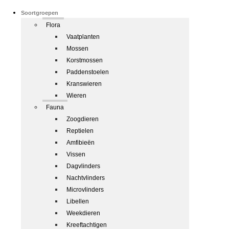
Soortgroepen
Flora
Vaatplanten
Mossen
Korstmossen
Paddenstoelen
Kranswieren
Wieren
Fauna
Zoogdieren
Reptielen
Amfibieën
Vissen
Dagvlinders
Nachtvlinders
Microvlinders
Libellen
Weekdieren
Kreeftachtigen