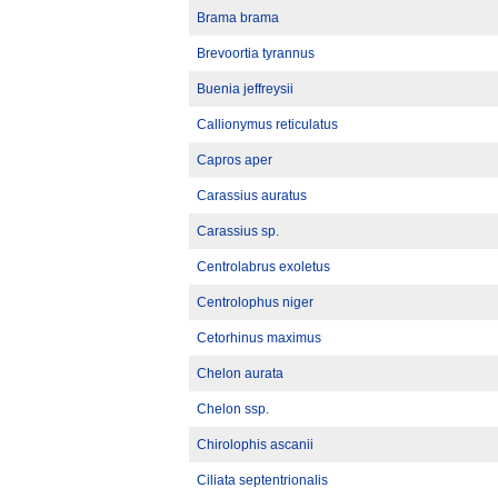
Brama brama
Brevoortia tyrannus
Buenia jeffreysii
Callionymus reticulatus
Capros aper
Carassius auratus
Carassius sp.
Centrolabrus exoletus
Centrolophus niger
Cetorhinus maximus
Chelon aurata
Chelon ssp.
Chirolophis ascanii
Ciliata septentrionalis