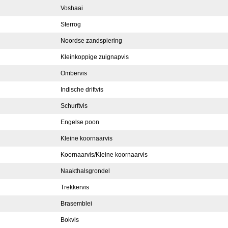
Voshaai
Sterrog
Noordse zandspiering
Kleinkoppige zuignapvis
Ombervis
Indische driftvis
Schurftvis
Engelse poon
Kleine koornaarvis
Koornaarvis/Kleine koornaarvis
Naakthalsgrondel
Trekkervis
Brasemblei
Bokvis