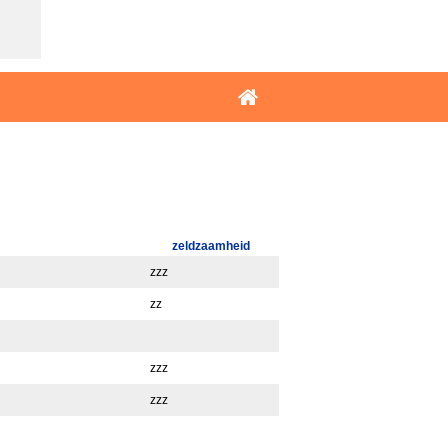
zeldzaamheid
zzz
zz
zzz
zzz