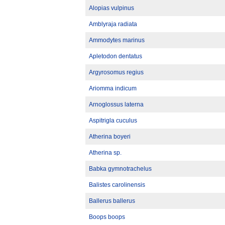
Alopias vulpinus
Amblyraja radiata
Ammodytes marinus
Apletodon dentatus
Argyrosomus regius
Ariomma indicum
Arnoglossus laterna
Aspitrigla cuculus
Atherina boyeri
Atherina sp.
Babka gymnotrachelus
Balistes carolinensis
Ballerus ballerus
Boops boops