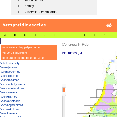
Over deze site
Privacy
Beheerders en validatoren
Verspreidingsatlas
a
b
c
d
e
f
g
h
i
j
k
l
Conardia
H.Rob.
toon wetenschappelijke namen
verberg synoniemen
Vlechtmos (G)
toon alleen geaccepteerde namen
Vals kortsteeltje
Varentjesmos
Varenvedermos
Veenbuidelmos
Veendraadmos
Veendubbeltjesmos
Veengaffeltandmos
Veenhaarmos
Veenknikmos
Veenkortsteeltje
Veenlangsteelmos
Veensikkelmos
Vensikkelmos