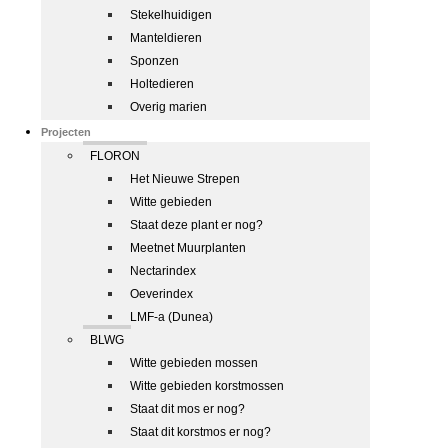
Stekelhuidigen
Manteldieren
Sponzen
Holtedieren
Overig marien
Projecten
FLORON
Het Nieuwe Strepen
Witte gebieden
Staat deze plant er nog?
Meetnet Muurplanten
Nectarindex
Oeverindex
LMF-a (Dunea)
BLWG
Witte gebieden mossen
Witte gebieden korstmossen
Staat dit mos er nog?
Staat dit korstmos er nog?