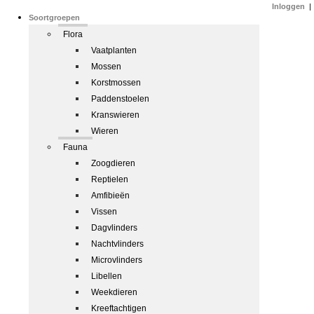
Inloggen
|
Soortgroepen
Flora
Vaatplanten
Mossen
Korstmossen
Paddenstoelen
Kranswieren
Wieren
Fauna
Zoogdieren
Reptielen
Amfibieën
Vissen
Dagvlinders
Nachtvlinders
Microvlinders
Libellen
Weekdieren
Kreeftachtigen