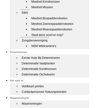
Meetnet Korstmossen
Meetnet Mossen
NMV
Meetnet Bospaddenstoelen
Meetnet Zeereeppaddenstoelen
Meetnet Moeraspaddenstoelen
Staat deze soort er nog?
Zoogdiervereniging
NEM Wildcamera's
Determineren
Eerste Hulp Bij Determineren
Determinatie Vaatplanten
Determinatie Korstmossen
Determinatie Orchideeën
Het veld in
Veldkaart printen
Contactpersonen Natuurgebieden
Waarnemingen
Waarnemingen