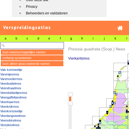
Over deze site
Privacy
Beheerders en validatoren
Verspreidingsatlas
a
b
c
d
e
f
g
h
i
j
k
l
Preissia quadrata
(Scop.) Nees
toon wetenschappelijke namen
verberg synoniemen
Vierkantsmos
toon alleen geaccepteerde namen
Vals kortsteeltje
Varentjesmos
Varenvedermos
Veenbuidelmos
Veendraadmos
Veendubbeltjesmos
Veengaffeltandmos
Veenhaarmos
Veenknikmos
Veenkortsteeltje
Veenlangsteelmos
Veensikkelmos
Vensikkelmos