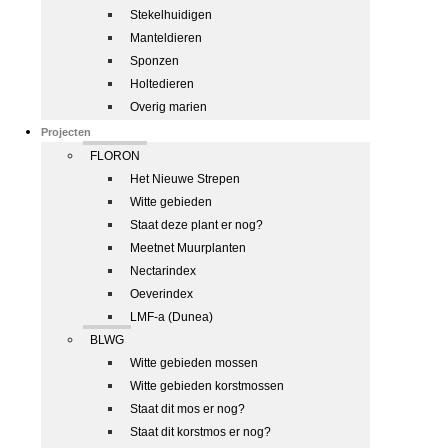
Stekelhuidigen
Manteldieren
Sponzen
Holtedieren
Overig marien
Projecten
FLORON
Het Nieuwe Strepen
Witte gebieden
Staat deze plant er nog?
Meetnet Muurplanten
Nectarindex
Oeverindex
LMF-a (Dunea)
BLWG
Witte gebieden mossen
Witte gebieden korstmossen
Staat dit mos er nog?
Staat dit korstmos er nog?