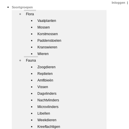
Inloggen
|
Soortgroepen
Flora
Vaatplanten
Mossen
Korstmossen
Paddenstoelen
Kranswieren
Wieren
Fauna
Zoogdieren
Reptielen
Amfibieën
Vissen
Dagvlinders
Nachtvlinders
Microvlinders
Libellen
Weekdieren
Kreeftachtigen