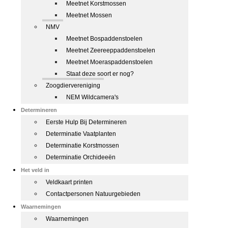
Meetnet Korstmossen
Meetnet Mossen
NMV
Meetnet Bospaddenstoelen
Meetnet Zeereeppaddenstoelen
Meetnet Moeraspaddenstoelen
Staat deze soort er nog?
Zoogdiervereniging
NEM Wildcamera's
Determineren
Eerste Hulp Bij Determineren
Determinatie Vaatplanten
Determinatie Korstmossen
Determinatie Orchideeën
Het veld in
Veldkaart printen
Contactpersonen Natuurgebieden
Waarnemingen
Waarnemingen