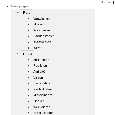
Inloggen
|
Soortgroepen
Flora
Vaatplanten
Mossen
Korstmossen
Paddenstoelen
Kranswieren
Wieren
Fauna
Zoogdieren
Reptielen
Amfibieën
Vissen
Dagvlinders
Nachtvlinders
Microvlinders
Libellen
Weekdieren
Kreeftachtigen