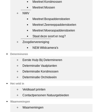
Meetnet Korstmossen
Meetnet Mossen
NMV
Meetnet Bospaddenstoelen
Meetnet Zeereeppaddenstoelen
Meetnet Moeraspaddenstoelen
Staat deze soort er nog?
Zoogdiervereniging
NEM Wildcamera's
Determineren
Eerste Hulp Bij Determineren
Determinatie Vaatplanten
Determinatie Korstmossen
Determinatie Orchideeën
Het veld in
Veldkaart printen
Contactpersonen Natuurgebieden
Waarnemingen
Waarnemingen