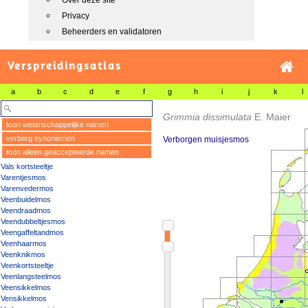
Over deze site
Privacy
Beheerders en validatoren
Verspreidingsatlas
a
b
c
d
e
f
g
h
i
j
k
l
Grimmia dissimulata
E. Maier
toon wetenschappelijke namen
verberg synoniemen
Verborgen muisjesmos
toon alleen geaccepteerde namen
Vals kortsteeltje
Varentjesmos
Varenvedermos
Veenbuidelmos
Veendraadmos
Veendubbeltjesmos
Veengaffeltandmos
Veenhaarmos
Veenknikmos
Veenkortsteeltje
Veenlangsteelmos
Veensikkelmos
Vensikkelmos