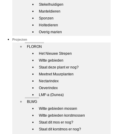
Stekelhuidigen
Manteldieren
Sponzen
Holtedieren
Overig marien
Projecten
FLORON
Het Nieuwe Strepen
Witte gebieden
Staat deze plant er nog?
Meetnet Muurplanten
Nectarindex
Oeverindex
LMF-a (Dunea)
BLWG
Witte gebieden mossen
Witte gebieden korstmossen
Staat dit mos er nog?
Staat dit korstmos er nog?