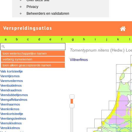
Over deze site
Privacy
Beheerders en validatoren
Verspreidingsatlas
a
b
c
d
e
f
g
h
i
j
k
l
Tomentypnum nitens
(Hedw.) Lo
toon wetenschappelijke namen
verberg synoniemen
Viltnerfmos
toon alleen geaccepteerde namen
Vals kortsteeltje
Varentjesmos
Varenvedermos
Veenbuidelmos
Veendraadmos
Veendubbeltjesmos
Veengaffeltandmos
Veenhaarmos
Veenknikmos
Veenkortsteeltje
Veenlangsteelmos
Veensikkelmos
Vensikkelmos