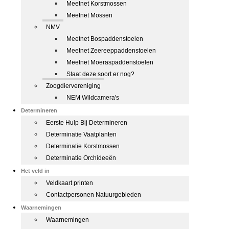
Meetnet Korstmossen
Meetnet Mossen
NMV
Meetnet Bospaddenstoelen
Meetnet Zeereeppaddenstoelen
Meetnet Moeraspaddenstoelen
Staat deze soort er nog?
Zoogdiervereniging
NEM Wildcamera's
Determineren
Eerste Hulp Bij Determineren
Determinatie Vaatplanten
Determinatie Korstmossen
Determinatie Orchideeën
Het veld in
Veldkaart printen
Contactpersonen Natuurgebieden
Waarnemingen
Waarnemingen