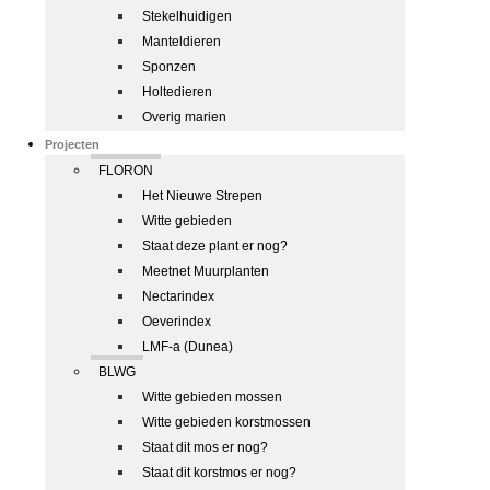
Stekelhuidigen
Manteldieren
Sponzen
Holtedieren
Overig marien
Projecten
FLORON
Het Nieuwe Strepen
Witte gebieden
Staat deze plant er nog?
Meetnet Muurplanten
Nectarindex
Oeverindex
LMF-a (Dunea)
BLWG
Witte gebieden mossen
Witte gebieden korstmossen
Staat dit mos er nog?
Staat dit korstmos er nog?