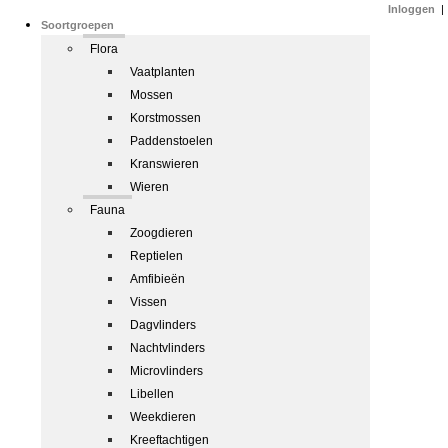
Inloggen
|
Soortgroepen
Flora
Vaatplanten
Mossen
Korstmossen
Paddenstoelen
Kranswieren
Wieren
Fauna
Zoogdieren
Reptielen
Amfibieën
Vissen
Dagvlinders
Nachtvlinders
Microvlinders
Libellen
Weekdieren
Kreeftachtigen