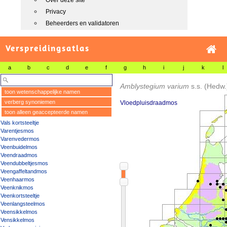
Over deze site
Privacy
Beheerders en validatoren
Verspreidingsatlas
a
b
c
d
e
f
g
h
i
j
k
l
Amblystegium varium
s.s.
(Hedw.
toon wetenschappelijke namen
verberg synoniemen
Vloedpluisdraadmos
toon alleen geaccepteerde namen
Vals kortsteeltje
Varentjesmos
Varenvedermos
Veenbuidelmos
Veendraadmos
Veendubbeltjesmos
Veengaffeltandmos
Veenhaarmos
Veenknikmos
Veenkortsteeltje
Veenlangsteelmos
Veensikkelmos
Vensikkelmos