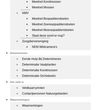
Meetnet Korstmossen
Meetnet Mossen
NMV
Meetnet Bospaddenstoelen
Meetnet Zeereeppaddenstoelen
Meetnet Moeraspaddenstoelen
Staat deze soort er nog?
Zoogdiervereniging
NEM Wildcamera's
Determineren
Eerste Hulp Bij Determineren
Determinatie Vaatplanten
Determinatie Korstmossen
Determinatie Orchideeën
Het veld in
Veldkaart printen
Contactpersonen Natuurgebieden
Waarnemingen
Waarnemingen