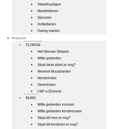
Stekelhuidigen
Manteldieren
Sponzen
Holtedieren
Overig marien
Projecten
FLORON
Het Nieuwe Strepen
Witte gebieden
Staat deze plant er nog?
Meetnet Muurplanten
Nectarindex
Oeverindex
LMF-a (Dunea)
BLWG
Witte gebieden mossen
Witte gebieden korstmossen
Staat dit mos er nog?
Staat dit korstmos er nog?