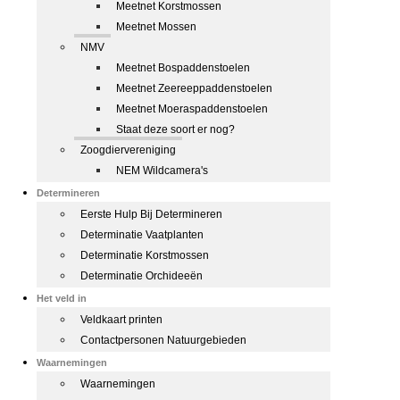
Meetnet Korstmossen
Meetnet Mossen
NMV
Meetnet Bospaddenstoelen
Meetnet Zeereeppaddenstoelen
Meetnet Moeraspaddenstoelen
Staat deze soort er nog?
Zoogdiervereniging
NEM Wildcamera's
Determineren
Eerste Hulp Bij Determineren
Determinatie Vaatplanten
Determinatie Korstmossen
Determinatie Orchideeën
Het veld in
Veldkaart printen
Contactpersonen Natuurgebieden
Waarnemingen
Waarnemingen