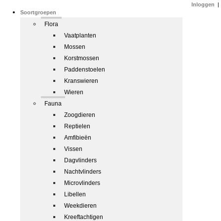
Inloggen
|
Soortgroepen
Flora
Vaatplanten
Mossen
Korstmossen
Paddenstoelen
Kranswieren
Wieren
Fauna
Zoogdieren
Reptielen
Amfibieën
Vissen
Dagvlinders
Nachtvlinders
Microvlinders
Libellen
Weekdieren
Kreeftachtigen