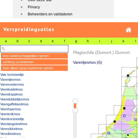
Over deze site
Privacy
Beheerders en validatoren
Verspreidingsatlas
a
b
c
d
e
f
g
h
i
j
k
l
Plagiochila
(Dumort.) Dumort.
toon wetenschappelijke namen
verberg synoniemen
Varentjesmos (G)
toon alleen geaccepteerde namen
Vals kortsteeltje
Varentjesmos
Varenvedermos
Veenbuidelmos
Veendraadmos
Veendubbeltjesmos
Veengaffeltandmos
Veenhaarmos
Veenknikmos
Veenkortsteeltje
Veenlangsteelmos
Veensikkelmos
Vensikkelmos