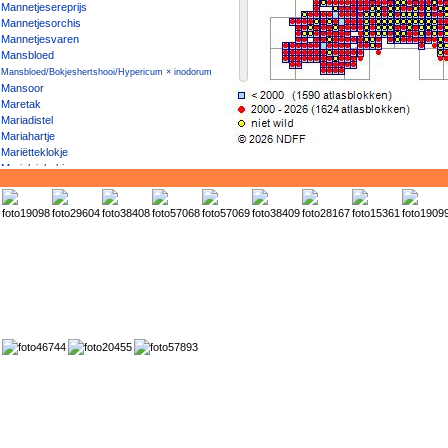
Mannetjesereprijs
Mannetjesorchis
Mannetjesvaren
Mansbloed
Mansbloed/Bokjeshertshooi/Hypericum × inodorum
Mansoor
Maretak
Mariadistel
Mariahartje
Mariëtteklokje
Marjoleinbekje
Marrokkaanse margriet
Matte haarbraam
Mattenbies
Mattenbies / Fransje
Mattenbies / Ruwe bies
Mediterrane winde
Meekrap
Meelbes
Meisjesogen
Mekka-balsem
Melganzenvoet
Melige toorts
Melkeppe
Melkkruid
Melkviooltje
Meloen
Mentha suaveolens / M. × rotundifolia