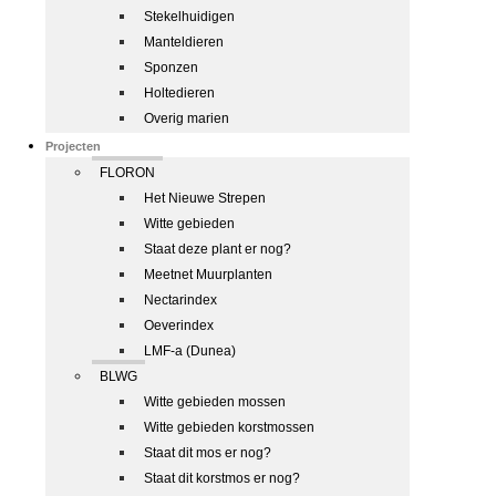
Stekelhuidigen
Manteldieren
Sponzen
Holtedieren
Overig marien
Projecten
FLORON
Het Nieuwe Strepen
Witte gebieden
Staat deze plant er nog?
Meetnet Muurplanten
Nectarindex
Oeverindex
LMF-a (Dunea)
BLWG
Witte gebieden mossen
Witte gebieden korstmossen
Staat dit mos er nog?
Staat dit korstmos er nog?