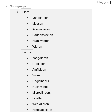
Inloggen
|
Soortgroepen
Flora
Vaatplanten
Mossen
Korstmossen
Paddenstoelen
Kranswieren
Wieren
Fauna
Zoogdieren
Reptielen
Amfibieën
Vissen
Dagvlinders
Nachtvlinders
Microvlinders
Libellen
Weekdieren
Kreeftachtigen