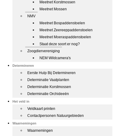
Meetnet Korstmossen
Meetnet Mossen
NMV
Meetnet Bospaddenstoelen
Meetnet Zeereeppaddenstoelen
Meetnet Moeraspaddenstoelen
Staat deze soort er nog?
Zoogdiervereniging
NEM Wildcamera's
Determineren
Eerste Hulp Bij Determineren
Determinatie Vaatplanten
Determinatie Korstmossen
Determinatie Orchideeën
Het veld in
Veldkaart printen
Contactpersonen Natuurgebieden
Waarnemingen
Waarnemingen