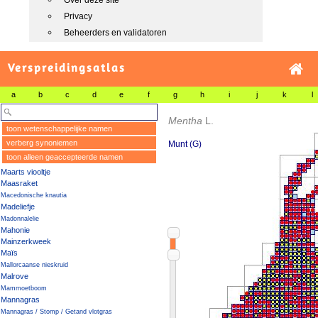
Over deze site
Privacy
Beheerders en validatoren
Verspreidingsatlas
a
b
c
d
e
f
g
h
i
j
k
l
Mentha
L.
toon wetenschappelijke namen
verberg synoniemen
Munt (G)
toon alleen geaccepteerde namen
Maarts viooltje
Maasraket
Macedonische knautia
Madeliefje
Madonnalelie
Mahonie
Mainzerkweek
Maïs
Mallorcaanse nieskruid
Malrove
Mammoetboom
Mannagras
Mannagras / Stomp / Getand vlotgras