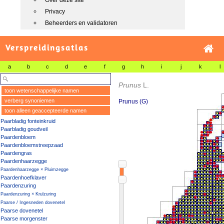
Over deze site
Privacy
Beheerders en validatoren
Verspreidingsatlas
a
b
c
d
e
f
g
h
i
j
k
l
Prunus
L.
toon wetenschappelijke namen
verberg synoniemen
Prunus (G)
toon alleen geaccepteerde namen
Paarbladig fonteinkruid
Paarbladig goudveil
Paardenbloem
Paardenbloemstreepzaad
Paardengras
Paardenhaarzegge
Paardenhaarzegge × Pluimzegge
Paardenhoefklaver
Paardenzuring
Paardenzuring × Krulzuring
Paarse / Ingesneden dovenetel
Paarse dovenetel
Paarse morgenster