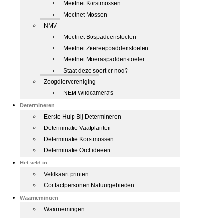
Meetnet Korstmossen
Meetnet Mossen
NMV
Meetnet Bospaddenstoelen
Meetnet Zeereeppaddenstoelen
Meetnet Moeraspaddenstoelen
Staat deze soort er nog?
Zoogdiervereniging
NEM Wildcamera's
Determineren
Eerste Hulp Bij Determineren
Determinatie Vaatplanten
Determinatie Korstmossen
Determinatie Orchideeën
Het veld in
Veldkaart printen
Contactpersonen Natuurgebieden
Waarnemingen
Waarnemingen