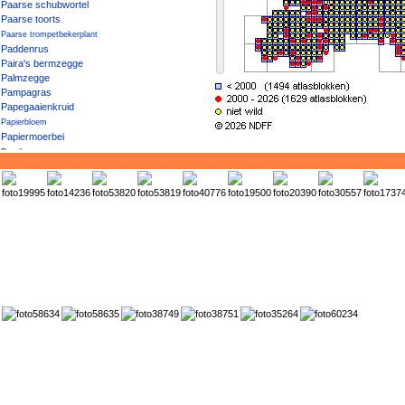
Paarse schubwortel
Paarse toorts
Paarse trompetbekerplant
Paddenrus
Paira's bermzegge
Palmzegge
Pampagras
Papegaaienkruid
Papierbloem
Papiermoerbei
Paprika
Parelbes
Parelvederkruid
Parnassia
Pauluskruid
Peen
Peen 'Sativus'
Peer
Pekbloem
Penningkruid
Pennsylvaanse es
Pennsylvanische esdoorn
Penseelbladige waterranonkel
Peperkers
Pepermunt
Peruviaans vedergras
Perzik
Perzikkruid