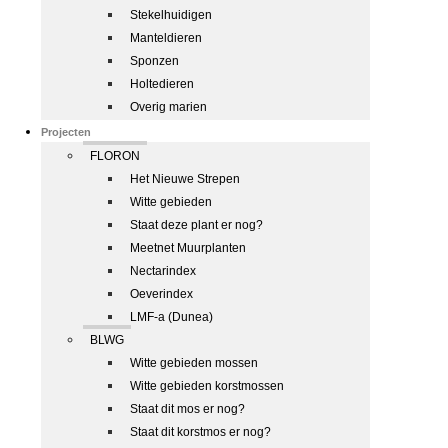
Stekelhuidigen
Manteldieren
Sponzen
Holtedieren
Overig marien
Projecten
FLORON
Het Nieuwe Strepen
Witte gebieden
Staat deze plant er nog?
Meetnet Muurplanten
Nectarindex
Oeverindex
LMF-a (Dunea)
BLWG
Witte gebieden mossen
Witte gebieden korstmossen
Staat dit mos er nog?
Staat dit korstmos er nog?