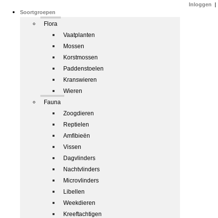
Inloggen
|
Soortgroepen
Flora
Vaatplanten
Mossen
Korstmossen
Paddenstoelen
Kranswieren
Wieren
Fauna
Zoogdieren
Reptielen
Amfibieën
Vissen
Dagvlinders
Nachtvlinders
Microvlinders
Libellen
Weekdieren
Kreeftachtigen