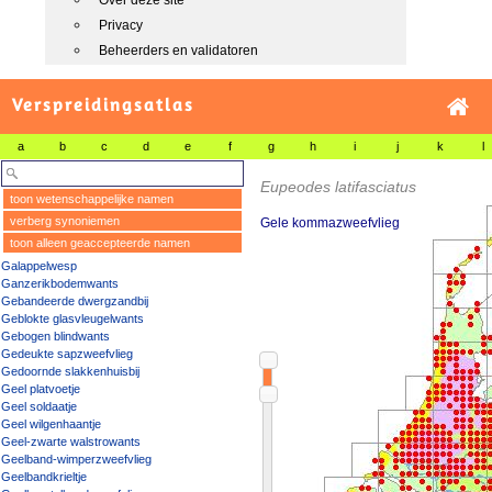
Over deze site
Privacy
Beheerders en validatoren
Verspreidingsatlas
a
b
c
d
e
f
g
h
i
j
k
l
Eupeodes latifasciatus
toon wetenschappelijke namen
verberg synoniemen
Gele kommazweefvlieg
toon alleen geaccepteerde namen
Galappelwesp
Ganzerikbodemwants
Gebandeerde dwergzandbij
Geblokte glasvleugelwants
Gebogen blindwants
Gedeukte sapzweefvlieg
Gedoornde slakkenhuisbij
Geel platvoetje
Geel soldaatje
Geel wilgenhaantje
Geel-zwarte walstrowants
Geelband-wimperzweefvlieg
Geelbandkrieltje