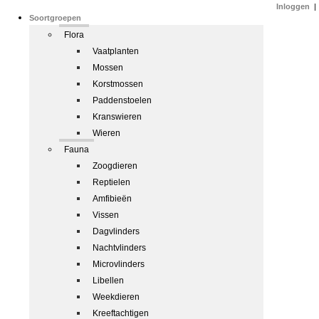
Inloggen
|
Soortgroepen
Flora
Vaatplanten
Mossen
Korstmossen
Paddenstoelen
Kranswieren
Wieren
Fauna
Zoogdieren
Reptielen
Amfibieën
Vissen
Dagvlinders
Nachtvlinders
Microvlinders
Libellen
Weekdieren
Kreeftachtigen