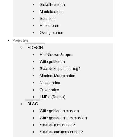
Stekelhuidigen
Manteldieren
Sponzen
Holtedieren
Overig marien
Projecten
FLORON
Het Nieuwe Strepen
Witte gebieden
Staat deze plant er nog?
Meetnet Muurplanten
Nectarindex
Oeverindex
LMF-a (Dunea)
BLWG
Witte gebieden mossen
Witte gebieden korstmossen
Staat dit mos er nog?
Staat dit korstmos er nog?