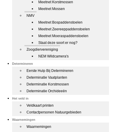
Meetnet Korstmossen
Meetnet Mossen
NMV
Meetnet Bospaddenstoelen
Meetnet Zeereeppaddenstoelen
Meetnet Moeraspaddenstoelen
Staat deze soort er nog?
Zoogdiervereniging
NEM Wildcamera's
Determineren
Eerste Hulp Bij Determineren
Determinatie Vaatplanten
Determinatie Korstmossen
Determinatie Orchideeën
Het veld in
Veldkaart printen
Contactpersonen Natuurgebieden
Waarnemingen
Waarnemingen