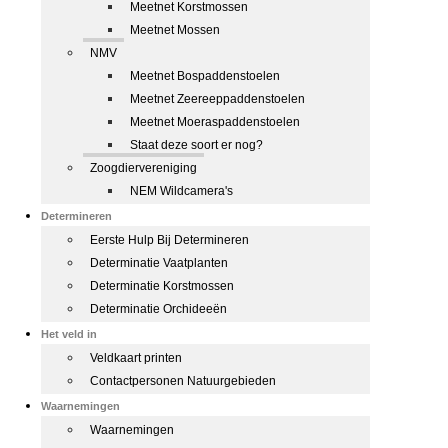
Meetnet Korstmossen
Meetnet Mossen
NMV
Meetnet Bospaddenstoelen
Meetnet Zeereeppaddenstoelen
Meetnet Moeraspaddenstoelen
Staat deze soort er nog?
Zoogdiervereniging
NEM Wildcamera's
Determineren
Eerste Hulp Bij Determineren
Determinatie Vaatplanten
Determinatie Korstmossen
Determinatie Orchideeën
Het veld in
Veldkaart printen
Contactpersonen Natuurgebieden
Waarnemingen
Waarnemingen