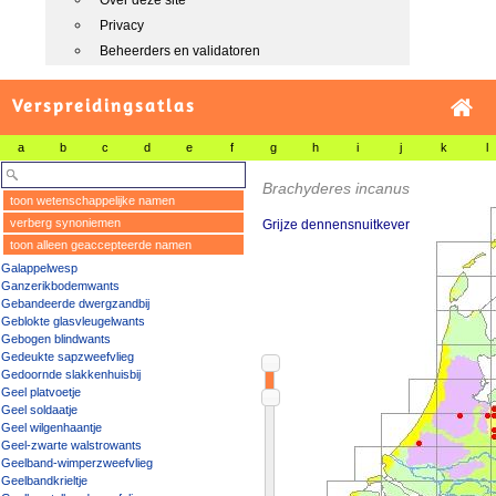
Over deze site
Privacy
Beheerders en validatoren
Verspreidingsatlas
a
b
c
d
e
f
g
h
i
j
k
l
Brachyderes incanus
toon wetenschappelijke namen
verberg synoniemen
Grijze dennensnuitkever
toon alleen geaccepteerde namen
Galappelwesp
Ganzerikbodemwants
Gebandeerde dwergzandbij
Geblokte glasvleugelwants
Gebogen blindwants
Gedeukte sapzweefvlieg
Gedoornde slakkenhuisbij
Geel platvoetje
Geel soldaatje
Geel wilgenhaantje
Geel-zwarte walstrowants
Geelband-wimperzweefvlieg
Geelbandkrieltje