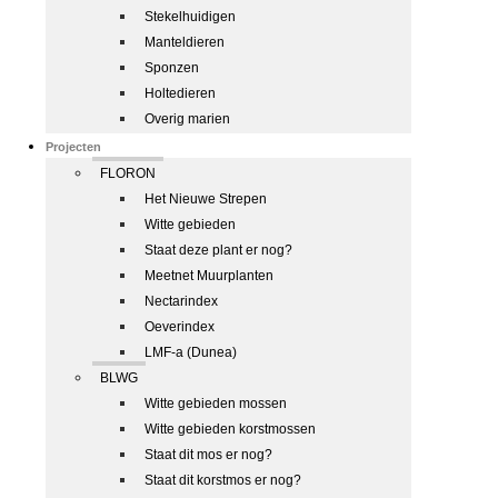
Stekelhuidigen
Manteldieren
Sponzen
Holtedieren
Overig marien
Projecten
FLORON
Het Nieuwe Strepen
Witte gebieden
Staat deze plant er nog?
Meetnet Muurplanten
Nectarindex
Oeverindex
LMF-a (Dunea)
BLWG
Witte gebieden mossen
Witte gebieden korstmossen
Staat dit mos er nog?
Staat dit korstmos er nog?