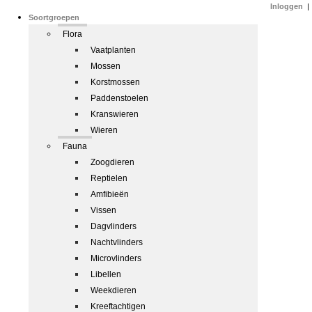
Inloggen
|
Soortgroepen
Flora
Vaatplanten
Mossen
Korstmossen
Paddenstoelen
Kranswieren
Wieren
Fauna
Zoogdieren
Reptielen
Amfibieën
Vissen
Dagvlinders
Nachtvlinders
Microvlinders
Libellen
Weekdieren
Kreeftachtigen