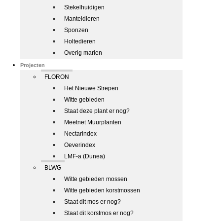
Stekelhuidigen
Manteldieren
Sponzen
Holtedieren
Overig marien
Projecten
FLORON
Het Nieuwe Strepen
Witte gebieden
Staat deze plant er nog?
Meetnet Muurplanten
Nectarindex
Oeverindex
LMF-a (Dunea)
BLWG
Witte gebieden mossen
Witte gebieden korstmossen
Staat dit mos er nog?
Staat dit korstmos er nog?