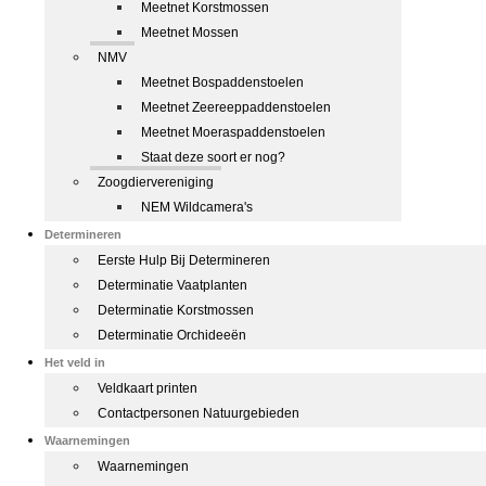
Meetnet Korstmossen
Meetnet Mossen
NMV
Meetnet Bospaddenstoelen
Meetnet Zeereeppaddenstoelen
Meetnet Moeraspaddenstoelen
Staat deze soort er nog?
Zoogdiervereniging
NEM Wildcamera's
Determineren
Eerste Hulp Bij Determineren
Determinatie Vaatplanten
Determinatie Korstmossen
Determinatie Orchideeën
Het veld in
Veldkaart printen
Contactpersonen Natuurgebieden
Waarnemingen
Waarnemingen