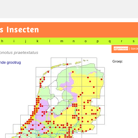
s Insecten
h
i
j
k
l
m
n
o
p
q
r
s
algemeen
|
taxo
notus praetextatus
Groep:
nde grootrug