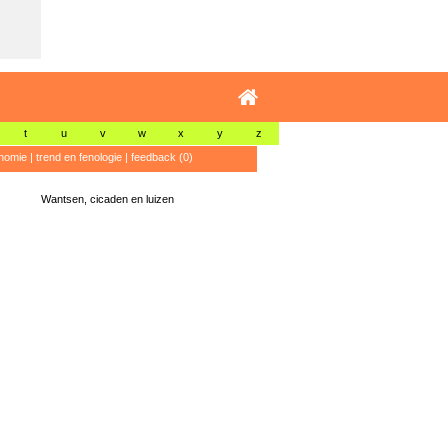
t
u
v
w
x
y
z
nomie
|
trend en fenologie
|
feedback (0)
Wantsen, cicaden en luizen