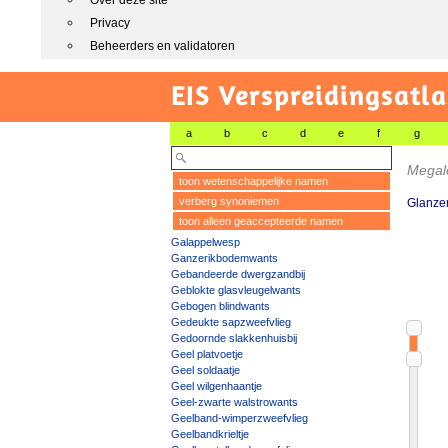
Over deze site
Privacy
Beheerders en validatoren
EIS Verspreidingsatla
a
b
c
d
e
f
g
Megalo
toon wetenschappelijke namen
verberg synoniemen
Glanze
toon alleen geaccepteerde namen
Galappelwesp
Ganzerikbodemwants
Gebandeerde dwergzandbij
Geblokte glasvleugelwants
Gebogen blindwants
Gedeukte sapzweefvlieg
Gedoornde slakkenhuisbij
Geel platvoetje
Geel soldaatje
Geel wilgenhaantje
Geel-zwarte walstrowants
Geelband-wimperzweefvlieg
Geelbandkrieltje