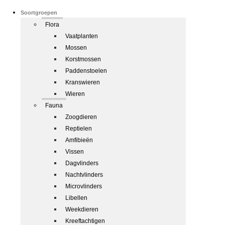
Soortgroepen
Flora
Vaatplanten
Mossen
Korstmossen
Paddenstoelen
Kranswieren
Wieren
Fauna
Zoogdieren
Reptielen
Amfibieën
Vissen
Dagvlinders
Nachtvlinders
Microvlinders
Libellen
Weekdieren
Kreeftachtigen