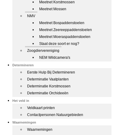
Meetnet Korstmossen
Meetnet Mossen
NMV
Meetnet Bospaddenstoelen
Meetnet Zeereeppaddenstoelen
Meetnet Moeraspaddenstoelen
Staat deze soort er nog?
Zoogdiervereniging
NEM Wildcamera's
Determineren
Eerste Hulp Bij Determineren
Determinatie Vaatplanten
Determinatie Korstmossen
Determinatie Orchideeën
Het veld in
Veldkaart printen
Contactpersonen Natuurgebieden
Waarnemingen
Waarnemingen