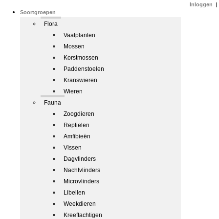
Inloggen
|
Soortgroepen
Flora
Vaatplanten
Mossen
Korstmossen
Paddenstoelen
Kranswieren
Wieren
Fauna
Zoogdieren
Reptielen
Amfibieën
Vissen
Dagvlinders
Nachtvlinders
Microvlinders
Libellen
Weekdieren
Kreeftachtigen