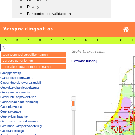
Over deze site
Privacy
Beheerders en validatoren
Verspreidingsatlas
a
b
c
d
e
f
g
h
i
j
k
l
Stelis breviuscula
toon wetenschappelijke namen
verberg synoniemen
Gewone tubebij
toon alleen geaccepteerde namen
Galappelwesp
Ganzerikbodemwants
Gebandeerde dwergzandbij
Geblokte glasvleugelwants
Gebogen blindwants
Gedeukte sapzweefvlieg
Gedoornde slakkenhuisbij
Geel platvoetje
Geel soldaatje
Geel wilgenhaantje
Geel-zwarte walstrowants
Geelband-wimperzweefvlieg
Geelbandkrieltje