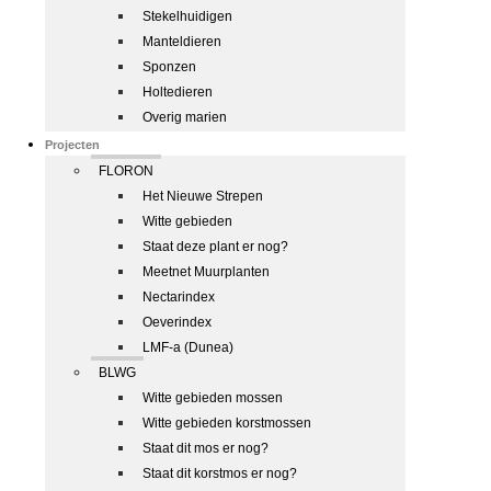
Stekelhuidigen
Manteldieren
Sponzen
Holtedieren
Overig marien
Projecten
FLORON
Het Nieuwe Strepen
Witte gebieden
Staat deze plant er nog?
Meetnet Muurplanten
Nectarindex
Oeverindex
LMF-a (Dunea)
BLWG
Witte gebieden mossen
Witte gebieden korstmossen
Staat dit mos er nog?
Staat dit korstmos er nog?