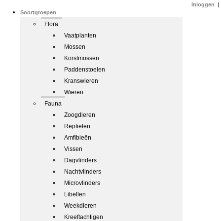
Inloggen
|
Soortgroepen
Flora
Vaatplanten
Mossen
Korstmossen
Paddenstoelen
Kranswieren
Wieren
Fauna
Zoogdieren
Reptielen
Amfibieën
Vissen
Dagvlinders
Nachtvlinders
Microvlinders
Libellen
Weekdieren
Kreeftachtigen