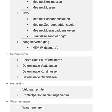
Meetnet Korstmossen
Meetnet Mossen
NMV
Meetnet Bospaddenstoelen
Meetnet Zeereeppaddenstoelen
Meetnet Moeraspaddenstoelen
Staat deze soort er nog?
Zoogdiervereniging
NEM Wildcamera's
Determineren
Eerste Hulp Bij Determineren
Determinatie Vaatplanten
Determinatie Korstmossen
Determinatie Orchideeën
Het veld in
Veldkaart printen
Contactpersonen Natuurgebieden
Waarnemingen
Waarnemingen