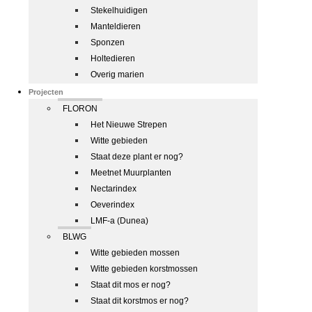
Stekelhuidigen
Manteldieren
Sponzen
Holtedieren
Overig marien
Projecten
FLORON
Het Nieuwe Strepen
Witte gebieden
Staat deze plant er nog?
Meetnet Muurplanten
Nectarindex
Oeverindex
LMF-a (Dunea)
BLWG
Witte gebieden mossen
Witte gebieden korstmossen
Staat dit mos er nog?
Staat dit korstmos er nog?