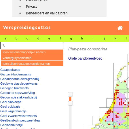
Over deze site
Privacy
Beheerders en validatoren
Verspreidingsatlas
a
b
c
d
e
f
g
h
i
j
k
l
Platypeza consobrina
toon wetenschappelijke namen
verberg synoniemen
Grote bandbreedvoet
toon alleen geaccepteerde namen
Galappelwesp
Ganzerikbodemwants
Gebandeerde dwergzandbij
Geblokte glasvleugelwants
Gebogen blindwants
Gedeukte sapzweefvlieg
Gedoornde slakkenhuisbij
Geel platvoetje
Geel soldaatje
Geel wilgenhaantje
Geel-zwarte walstrowants
Geelband-wimperzweefvlieg
Geelbandkrieltje