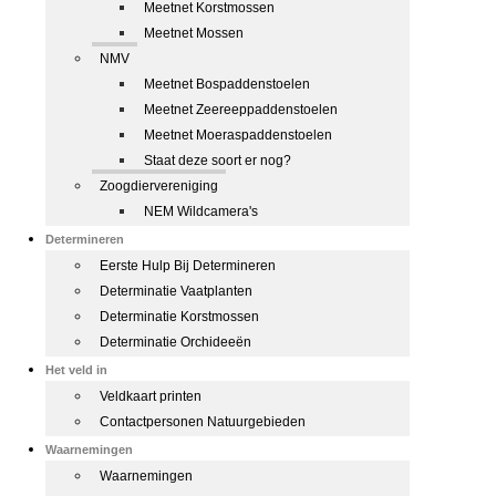
Meetnet Korstmossen
Meetnet Mossen
NMV
Meetnet Bospaddenstoelen
Meetnet Zeereeppaddenstoelen
Meetnet Moeraspaddenstoelen
Staat deze soort er nog?
Zoogdiervereniging
NEM Wildcamera's
Determineren
Eerste Hulp Bij Determineren
Determinatie Vaatplanten
Determinatie Korstmossen
Determinatie Orchideeën
Het veld in
Veldkaart printen
Contactpersonen Natuurgebieden
Waarnemingen
Waarnemingen