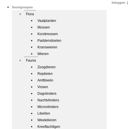
Inloggen
|
Soortgroepen
Flora
Vaatplanten
Mossen
Korstmossen
Paddenstoelen
Kranswieren
Wieren
Fauna
Zoogdieren
Reptielen
Amfibieën
Vissen
Dagvlinders
Nachtvlinders
Microvlinders
Libellen
Weekdieren
Kreeftachtigen