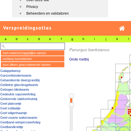
Over deze site
Privacy
Beheerders en validatoren
Verspreidingsatlas
a
b
c
d
e
f
g
h
i
j
k
l
Panurgus banksianus
toon wetenschappelijke namen
verberg synoniemen
Grote roetbij
toon alleen geaccepteerde namen
Galappelwesp
Ganzerikbodemwants
Gebandeerde dwergzandbij
Geblokte glasvleugelwants
Gebogen blindwants
Gedeukte sapzweefvlieg
Gedoornde slakkenhuisbij
Geel platvoetje
Geel soldaatje
Geel wilgenhaantje
Geel-zwarte walstrowants
Geelband-wimperzweefvlieg
Geelbandkrieltje