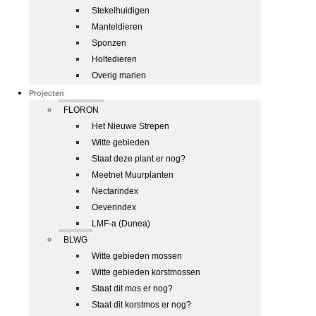
Stekelhuidigen
Manteldieren
Sponzen
Holtedieren
Overig marien
Projecten
FLORON
Het Nieuwe Strepen
Witte gebieden
Staat deze plant er nog?
Meetnet Muurplanten
Nectarindex
Oeverindex
LMF-a (Dunea)
BLWG
Witte gebieden mossen
Witte gebieden korstmossen
Staat dit mos er nog?
Staat dit korstmos er nog?