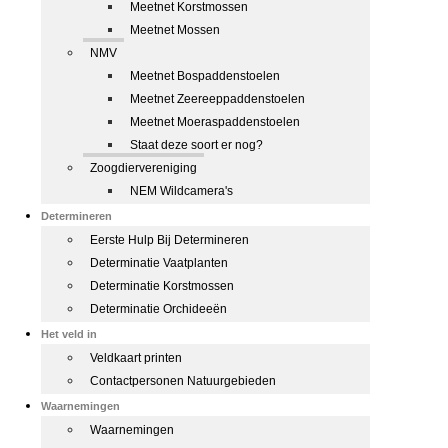
Meetnet Korstmossen
Meetnet Mossen
NMV
Meetnet Bospaddenstoelen
Meetnet Zeereeppaddenstoelen
Meetnet Moeraspaddenstoelen
Staat deze soort er nog?
Zoogdiervereniging
NEM Wildcamera's
Determineren
Eerste Hulp Bij Determineren
Determinatie Vaatplanten
Determinatie Korstmossen
Determinatie Orchideeën
Het veld in
Veldkaart printen
Contactpersonen Natuurgebieden
Waarnemingen
Waarnemingen