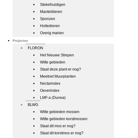
Stekelhuidigen
Manteldieren
Sponzen
Holtedieren
Overig marien
Projecten
FLORON
Het Nieuwe Strepen
Witte gebieden
Staat deze plant er nog?
Meetnet Muurplanten
Nectarindex
Oeverindex
LMF-a (Dunea)
BLWG
Witte gebieden mossen
Witte gebieden korstmossen
Staat dit mos er nog?
Staat dit korstmos er nog?