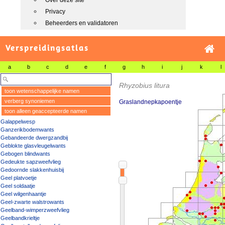
Over deze site
Privacy
Beheerders en validatoren
Verspreidingsatlas
a
b
c
d
e
f
g
h
i
j
k
l
Rhyzobius litura
toon wetenschappelijke namen
verberg synoniemen
Graslandnepkapoentje
toon alleen geaccepteerde namen
Galappelwesp
Ganzerikbodemwants
Gebandeerde dwergzandbij
Geblokte glasvleugelwants
Gebogen blindwants
Gedeukte sapzweefvlieg
Gedoornde slakkenhuisbij
Geel platvoetje
Geel soldaatje
Geel wilgenhaantje
Geel-zwarte walstrowants
Geelband-wimperzweefvlieg
Geelbandkrieltje