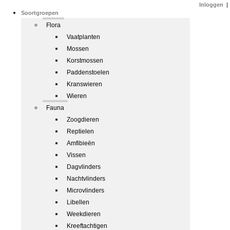
Inloggen
|
Soortgroepen
Flora
Vaatplanten
Mossen
Korstmossen
Paddenstoelen
Kranswieren
Wieren
Fauna
Zoogdieren
Reptielen
Amfibieën
Vissen
Dagvlinders
Nachtvlinders
Microvlinders
Libellen
Weekdieren
Kreeftachtigen