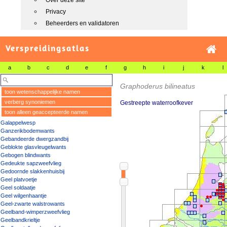
Over deze site
Privacy
Beheerders en validatoren
Verspreidingsatlas
a
b
c
d
e
f
g
h
i
j
k
l
Graphoderus bilineatus
toon wetenschappelijke namen
verberg synoniemen
Gestreepte waterroofkever
toon alleen geaccepteerde namen
Galappelwesp
Ganzerikbodemwants
Gebandeerde dwergzandbij
Geblokte glasvleugelwants
Gebogen blindwants
Gedeukte sapzweefvlieg
Gedoornde slakkenhuisbij
Geel platvoetje
Geel soldaatje
Geel wilgenhaantje
Geel-zwarte walstrowants
Geelband-wimperzweefvlieg
Geelbandkrieltje