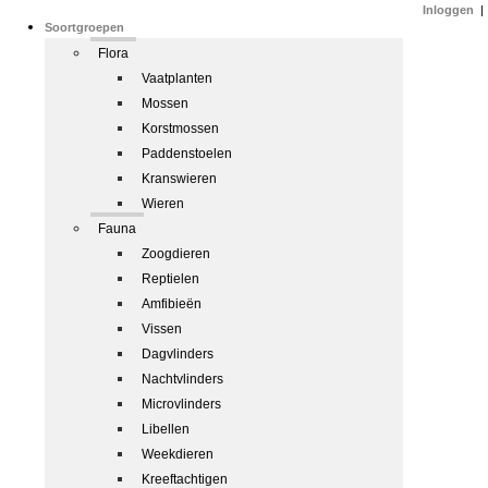
Inloggen
|
Soortgroepen
Flora
Vaatplanten
Mossen
Korstmossen
Paddenstoelen
Kranswieren
Wieren
Fauna
Zoogdieren
Reptielen
Amfibieën
Vissen
Dagvlinders
Nachtvlinders
Microvlinders
Libellen
Weekdieren
Kreeftachtigen