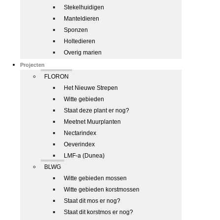
Stekelhuidigen
Manteldieren
Sponzen
Holtedieren
Overig marien
Projecten
FLORON
Het Nieuwe Strepen
Witte gebieden
Staat deze plant er nog?
Meetnet Muurplanten
Nectarindex
Oeverindex
LMF-a (Dunea)
BLWG
Witte gebieden mossen
Witte gebieden korstmossen
Staat dit mos er nog?
Staat dit korstmos er nog?