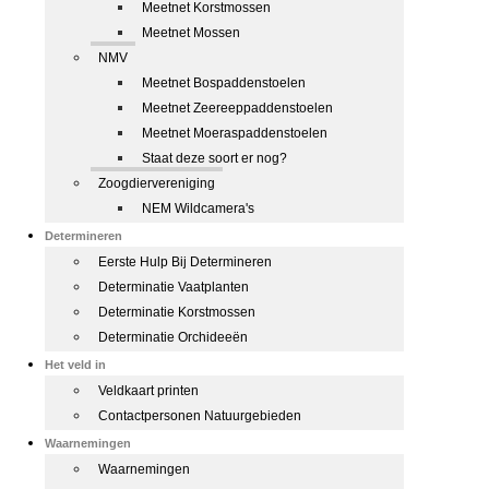
Meetnet Korstmossen
Meetnet Mossen
NMV
Meetnet Bospaddenstoelen
Meetnet Zeereeppaddenstoelen
Meetnet Moeraspaddenstoelen
Staat deze soort er nog?
Zoogdiervereniging
NEM Wildcamera's
Determineren
Eerste Hulp Bij Determineren
Determinatie Vaatplanten
Determinatie Korstmossen
Determinatie Orchideeën
Het veld in
Veldkaart printen
Contactpersonen Natuurgebieden
Waarnemingen
Waarnemingen