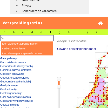
Over deze site
Privacy
Beheerders en validatoren
Verspreidingsatlas
a
b
c
d
e
f
g
h
i
j
k
l
Anoplius infuscatus
toon wetenschappelijke namen
verberg synoniemen
Gewone borstelspinnendoder
toon alleen geaccepteerde namen
Galappelwesp
Ganzerikbodemwants
Gebandeerde dwergzandbij
Geblokte glasvleugelwants
Gebogen blindwants
Gedeukte sapzweefvlieg
Gedoornde slakkenhuisbij
Geel platvoetje
Geel soldaatje
Geel wilgenhaantje
Geel-zwarte walstrowants
Geelband-wimperzweefvlieg
Geelbandkrieltje