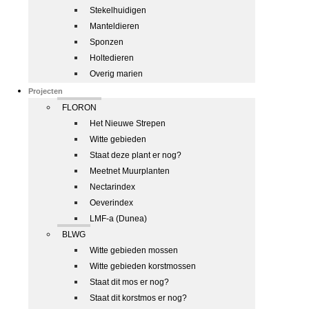
Stekelhuidigen
Manteldieren
Sponzen
Holtedieren
Overig marien
Projecten
FLORON
Het Nieuwe Strepen
Witte gebieden
Staat deze plant er nog?
Meetnet Muurplanten
Nectarindex
Oeverindex
LMF-a (Dunea)
BLWG
Witte gebieden mossen
Witte gebieden korstmossen
Staat dit mos er nog?
Staat dit korstmos er nog?