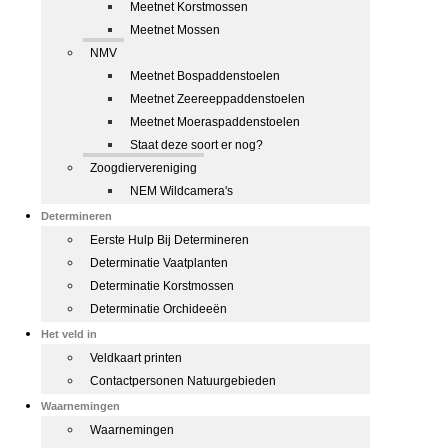
Meetnet Korstmossen
Meetnet Mossen
NMV
Meetnet Bospaddenstoelen
Meetnet Zeereeppaddenstoelen
Meetnet Moeraspaddenstoelen
Staat deze soort er nog?
Zoogdiervereniging
NEM Wildcamera's
Determineren
Eerste Hulp Bij Determineren
Determinatie Vaatplanten
Determinatie Korstmossen
Determinatie Orchideeën
Het veld in
Veldkaart printen
Contactpersonen Natuurgebieden
Waarnemingen
Waarnemingen