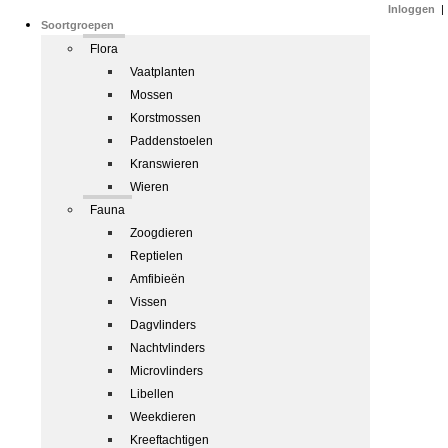
Inloggen
|
Soortgroepen
Flora
Vaatplanten
Mossen
Korstmossen
Paddenstoelen
Kranswieren
Wieren
Fauna
Zoogdieren
Reptielen
Amfibieën
Vissen
Dagvlinders
Nachtvlinders
Microvlinders
Libellen
Weekdieren
Kreeftachtigen