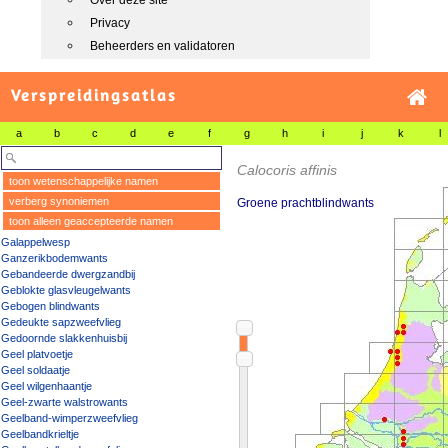
Over deze site
Privacy
Beheerders en validatoren
Verspreidingsatlas
a
b
c
d
e
f
g
h
i
j
k
l
Calocoris affinis
toon wetenschappelijke namen
verberg synoniemen
Groene prachtblindwants
toon alleen geaccepteerde namen
Galappelwesp
Ganzerikbodemwants
Gebandeerde dwergzandbij
Geblokte glasvleugelwants
Gebogen blindwants
Gedeukte sapzweefvlieg
Gedoornde slakkenhuisbij
Geel platvoetje
Geel soldaatje
Geel wilgenhaantje
Geel-zwarte walstrowants
Geelband-wimperzweefvlieg
Geelbandkrieltje