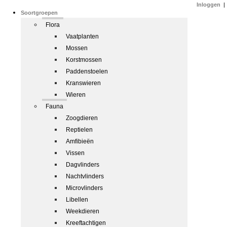
Inloggen
|
Soortgroepen
Flora
Vaatplanten
Mossen
Korstmossen
Paddenstoelen
Kranswieren
Wieren
Fauna
Zoogdieren
Reptielen
Amfibieën
Vissen
Dagvlinders
Nachtvlinders
Microvlinders
Libellen
Weekdieren
Kreeftachtigen