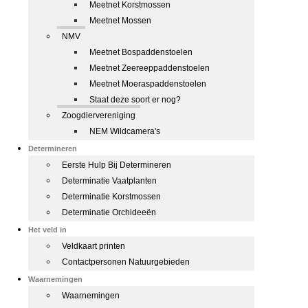
Meetnet Korstmossen
Meetnet Mossen
NMV
Meetnet Bospaddenstoelen
Meetnet Zeereeppaddenstoelen
Meetnet Moeraspaddenstoelen
Staat deze soort er nog?
Zoogdiervereniging
NEM Wildcamera's
Determineren
Eerste Hulp Bij Determineren
Determinatie Vaatplanten
Determinatie Korstmossen
Determinatie Orchideeën
Het veld in
Veldkaart printen
Contactpersonen Natuurgebieden
Waarnemingen
Waarnemingen