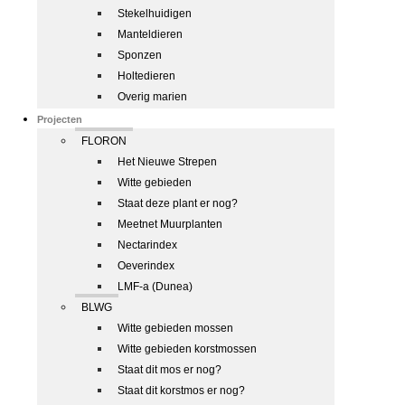
Stekelhuidigen
Manteldieren
Sponzen
Holtedieren
Overig marien
Projecten
FLORON
Het Nieuwe Strepen
Witte gebieden
Staat deze plant er nog?
Meetnet Muurplanten
Nectarindex
Oeverindex
LMF-a (Dunea)
BLWG
Witte gebieden mossen
Witte gebieden korstmossen
Staat dit mos er nog?
Staat dit korstmos er nog?