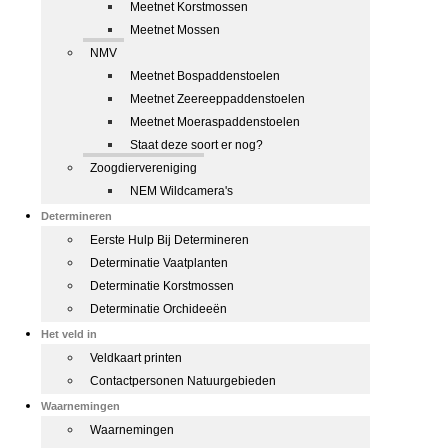
Meetnet Korstmossen
Meetnet Mossen
NMV
Meetnet Bospaddenstoelen
Meetnet Zeereeppaddenstoelen
Meetnet Moeraspaddenstoelen
Staat deze soort er nog?
Zoogdiervereniging
NEM Wildcamera's
Determineren
Eerste Hulp Bij Determineren
Determinatie Vaatplanten
Determinatie Korstmossen
Determinatie Orchideeën
Het veld in
Veldkaart printen
Contactpersonen Natuurgebieden
Waarnemingen
Waarnemingen