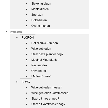
Stekelhuidigen
Manteldieren
Sponzen
Holtedieren
Overig marien
Projecten
FLORON
Het Nieuwe Strepen
Witte gebieden
Staat deze plant er nog?
Meetnet Muurplanten
Nectarindex
Oeverindex
LMF-a (Dunea)
BLWG
Witte gebieden mossen
Witte gebieden korstmossen
Staat dit mos er nog?
Staat dit korstmos er nog?