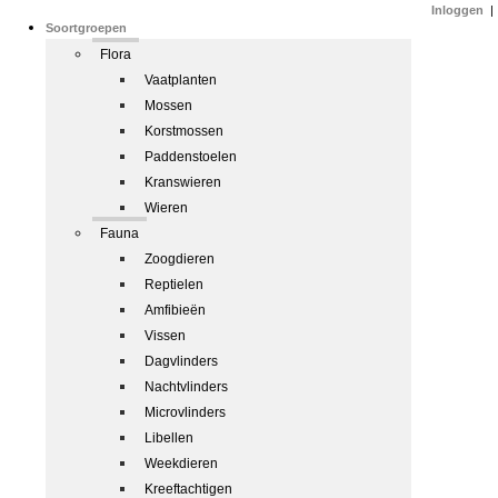
Inloggen
|
Soortgroepen
Flora
Vaatplanten
Mossen
Korstmossen
Paddenstoelen
Kranswieren
Wieren
Fauna
Zoogdieren
Reptielen
Amfibieën
Vissen
Dagvlinders
Nachtvlinders
Microvlinders
Libellen
Weekdieren
Kreeftachtigen