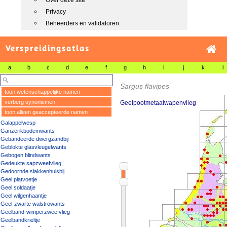
Over deze site
Privacy
Beheerders en validatoren
Verspreidingsatlas
a
b
c
d
e
f
g
h
i
j
k
l
Sargus flavipes
toon wetenschappelijke namen
verberg synoniemen
Geelpootmetaalwapenvlieg
toon alleen geaccepteerde namen
Galappelwesp
Ganzerikbodemwants
Gebandeerde dwergzandbij
Geblokte glasvleugelwants
Gebogen blindwants
Gedeukte sapzweefvlieg
Gedoornde slakkenhuisbij
Geel platvoetje
Geel soldaatje
Geel wilgenhaantje
Geel-zwarte walstrowants
Geelband-wimperzweefvlieg
Geelbandkrieltje