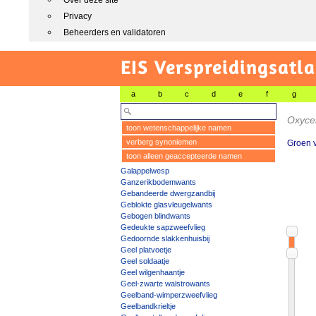
Over deze site
Privacy
Beheerders en validatoren
EIS Verspreidingsatla
a
b
c
d
e
f
g
Oxycer
toon wetenschappelijke namen
verberg synoniemen
Groen v
toon alleen geaccepteerde namen
Galappelwesp
Ganzerikbodemwants
Gebandeerde dwergzandbij
Geblokte glasvleugelwants
Gebogen blindwants
Gedeukte sapzweefvlieg
Gedoornde slakkenhuisbij
Geel platvoetje
Geel soldaatje
Geel wilgenhaantje
Geel-zwarte walstrowants
Geelband-wimperzweefvlieg
Geelbandkrieltje