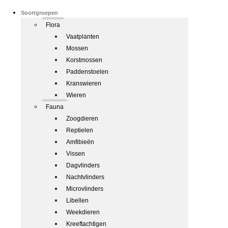
Soortgroepen
Flora
Vaatplanten
Mossen
Korstmossen
Paddenstoelen
Kranswieren
Wieren
Fauna
Zoogdieren
Reptielen
Amfibieën
Vissen
Dagvlinders
Nachtvlinders
Microvlinders
Libellen
Weekdieren
Kreeftachtigen