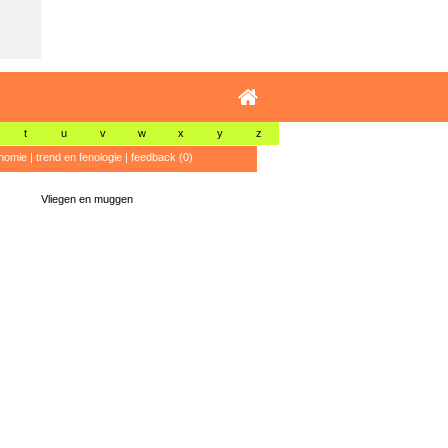
t
u
v
w
x
y
z
nomie
|
trend en fenologie
|
feedback (0)
Vliegen en muggen