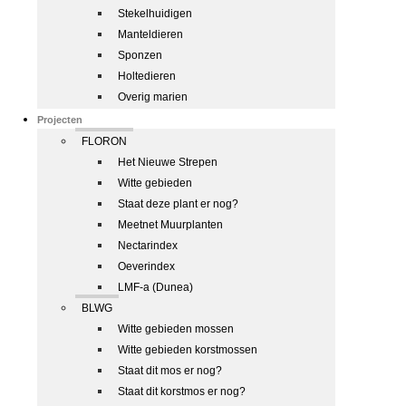
Stekelhuidigen
Manteldieren
Sponzen
Holtedieren
Overig marien
Projecten
FLORON
Het Nieuwe Strepen
Witte gebieden
Staat deze plant er nog?
Meetnet Muurplanten
Nectarindex
Oeverindex
LMF-a (Dunea)
BLWG
Witte gebieden mossen
Witte gebieden korstmossen
Staat dit mos er nog?
Staat dit korstmos er nog?