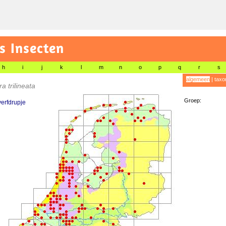
s Insecten
h
i
j
k
l
m
n
o
p
q
r
s
algemeen
|
taxo
a trilineata
Groep:
erfdrupje