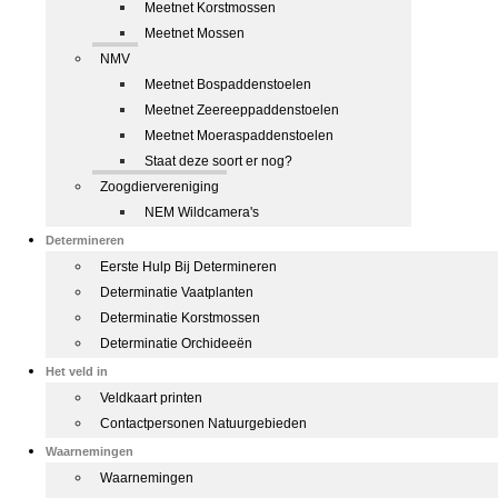
Meetnet Korstmossen
Meetnet Mossen
NMV
Meetnet Bospaddenstoelen
Meetnet Zeereeppaddenstoelen
Meetnet Moeraspaddenstoelen
Staat deze soort er nog?
Zoogdiervereniging
NEM Wildcamera's
Determineren
Eerste Hulp Bij Determineren
Determinatie Vaatplanten
Determinatie Korstmossen
Determinatie Orchideeën
Het veld in
Veldkaart printen
Contactpersonen Natuurgebieden
Waarnemingen
Waarnemingen